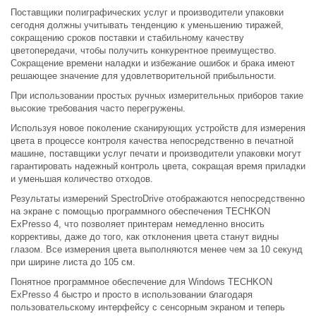
Поставщики полиграфических услуг и производители упаковки
сегодня должны учитывать тенденцию к уменьшению тиражей,
сокращению сроков поставки и стабильному качеству
цветопередачи, чтобы получить конкурентное преимущество.
Сокращение времени наладки и избежание ошибок и брака имеют
решающее значение для удовлетворительной прибыльности.
При использовании простых ручных измерительных приборов такие
высокие требования часто перегружены.
Используя новое поколение сканирующих устройств для измерения
цвета в процессе контроля качества непосредственно в печатной
машине, поставщики услуг печати и производители упаковки могут
гарантировать надежный контроль цвета, сокращая время приладки
и уменьшая количество отходов.
Результаты измерений SpectroDrive отображаются непосредственно
на экране с помощью программного обеспечения TECHKON
ExPresso 4, что позволяет принтерам немедленно вносить
коррективы, даже до того, как отклонения цвета станут видны
глазом. Все измерения цвета выполняются менее чем за 10 секунд
при ширине листа до 105 см.
Понятное программное обеспечение для Windows TECHKON
ExPresso 4 быстро и просто в использовании благодаря
пользовательскому интерфейсу с сенсорным экраном и теперь