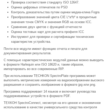
Проверка соответствия стандарту ISO 12647.
Оценка цифровых отпечатков по PSD
Контроль доказательства путем оценки медиа-клина Fogra
Преобразование значений цвета CIE L*a*b* в процентные
значения точек CMYK и значения RGB на основе ICC.
Сравнение двух цветов с функцией отчетности
Оценка тестовых карт для расчета профиля ICC
Инструмент для проверки и сертификации технических
характеристик устройства.
Почти все модули имеют функцию отчета и печати для
документирования результатов.
С помощью характеристических модулей данные можно выводить
в формате Harlequin или ISO 18620 и, таким образом,
импортировать во все современные RIP.
При использовании TECHKON SpectroPlate программа может
выполнять метрические измерения на видеоизображении высокого
разрешения и сохранять изображение в формате jpg или png.
Программа поддерживает 14 языков и включает руководства
поддерживаемых устройств в формате PDF.
ТЕХКОН SpectroConnect, несмотря на его ценное и экономичное
использование в качестве универсального средства контроля