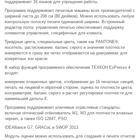
поддерживает 16 языков для упрощения работы.
Программа поддерживает печатные машины всех производителей с
шириной листа до 206 см (80 дюймов). Можно использовать любую
контрольную полоску печати одинаковой ширины. Встроенный
редактор полос управления печатью обеспечивает поддержку
элементов управления, специфичных для клиента.
Триадные цвета, специальные цвета, такие как PANTONE®,
носитель, растискивание, баланс серого и значения плотности
измеряются и сразу же четко отображаются на диаграммах для
конкретных зон красок.
В набор функций программного обеспечения ТЕХКОН ExPresso 4
входят:
измерение плашечных цветов, отображение до 16 печатных секций,
печать на лицевой и обратной стороне, оценка по плотности цвета,
колориметрия, баланс серого и расчет регулировки плотности для
наименьшей дельты E.
Программа поддерживает ключевые отраслевые стандарты,
включая оптический отбеливатель M1, M3 для плотности влажных
чернил, а также ISO 12647, PSO,
IDEAlliance G7, GRACoL и SWOP 2013.
Модуль оценки можно использовать для создания и печати отчетов