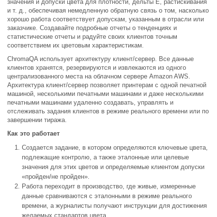
значения и допуски цвета для плотности, дельты E, растискивания
и т. д., обеспечивая немедленную обратную связь о том, насколько
хорошо работа соответствует допускам, указанным в отрасли или
заказчике. Создавайте подробные отчеты о тенденциях и
статистические отчеты и радуйте своих клиентов точным
соответствием их цветовым характеристикам.
ChromaQA использует архитектуру клиент/сервер. Все данные
клиентов хранятся, резервируются и извлекаются из одного
централизованного места на облачном сервере Amazon AWS.
Архитектура клиент/сервер позволяет принтерам с одной печатной
машиной, несколькими печатными машинами и даже несколькими
печатными машинами удаленно создавать, управлять и
отслеживать задания клиентов в режиме реального времени или по
завершении тиража.
Как это работает
Создается задание, в котором определяются ключевые цвета,
подлежащие контролю, а также эталонные или целевые
значения для этих цветов и определяемые клиентом допуски
«пройден/не пройден».
Работа переходит в производство, где живые, измеренные
данные сравниваются с эталонными в режиме реального
времени, а журналисты получают инструкции для достижения
желаемых стандартов цвета.