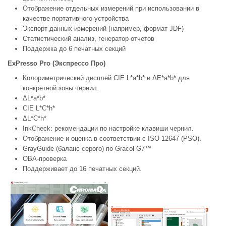
Отображение отдельных измерений при использовании в
качестве портативного устройства
Экспорт данных измерений (например, формат JDF)
Статистический анализ, генератор отчетов
Поддержка до 6 печатных секций
ExPresso Pro (Экспрессо Про)
Колориметрический дисплей CIE L*a*b* и ΔE*a*b* для
конкретной зоны чернил.
ΔL*a*b*
CIE L*C*h*
ΔL*C*h*
InkCheck: рекомендации по настройке клавиши чернил.
Отображение и оценка в соответствии с ISO 12647 (PSO).
GrayGuide (баланс серого) по Gracol G7™
OBA-проверка
Поддерживает до 16 печатных секций.