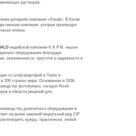
лажняющих растворов.
лёнки-дочерняя компания «Лэкай». В Китае
арственная компания ,которая производит
чески плёнки.
NALD
индийской компании K.K.P.M. нашли
 данного оборудования благодаря
ии, экономичности, простоте и надежности в
ция со штаб-квартирой в Токио и
в 200 странах мира. Основанная в 1936
изводству фотобумаги, сегодня Ricoh
еров в области решений для
оизводству допечатного оборудования в
яет на рынке широкий модельный ряд CtP
довлетворить нужды, практически, любой