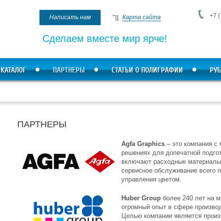
+7 (
Написать нам
Карта сайта
Сделаем вместе мир ярче!
КАТАЛОГ
ПАРТНЕРЫ
СТАТЬИ О ПОЛИГРАФИИ
РУБ
ПАРТНЕРЫ
Agfa Graphics
– это компания с
решениях для допечатной подгот
включают расходные материалы,
сервисное обслуживание всего п
управления цветом.
Huber Group
более 240 лет на 
огромный опыт в сфере производ
Целью компании является произ