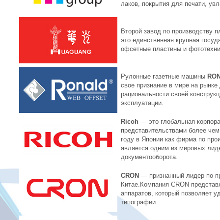
лаков, покрытия для печати, ув
Второй завод по производству п
это единственная крупная госуд
офсетные пластины и фототехни
Рулонные газетные машины
RO
свое признание в мире на рынке
рациональности своей конструкц
эксплуатации.
Ricoh
— это глобальная корпора
представительствами более чем 
году в Японии как фирма по про
является одним из мировых лид
документооборота.
CRON
— признанный лидер по пр
Китае.Компания CRON представл
аппаратов, который позволяет у
типографии.