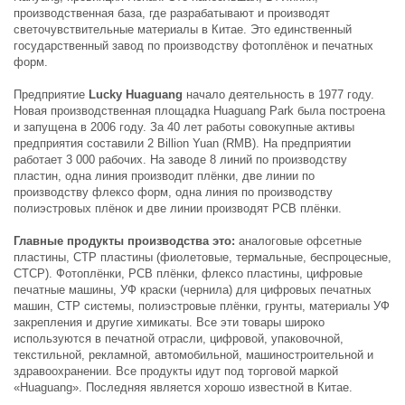
производственная база, где разрабатывают и производят
светочувствительные материалы в Китае. Это единственный
государственный завод по производству фотоплёнок и печатных
форм.
Предприятие
Lucky Huaguang
начало деятельность в 1977 году.
Новая производственная площадка Huaguang Park была построена
и запущена в 2006 году. За 40 лет работы совокупные активы
предприятия составили 2 Billion Yuan (RMB). На предприятии
работает 3 000 рабочих. На заводе 8 линий по производству
пластин, одна линия производит плёнки, две линии по
производству флексо форм, одна линия по производству
полиэстровых плёнок и две линии производят PCB плёнки.
Главные продукты производства это:
аналоговые офсетные
пластины, CTP пластины (фиолетовые, термальные, беспроцесные,
СТСР). Фотоплёнки, PCB плёнки, флексо пластины, цифровые
печатные машины, УФ краски (чернила) для цифровых печатных
машин, CTP системы, полиэстровые плёнки, грунты, материалы УФ
закрепления и другие химикаты. Все эти товары широко
используются в печатной отрасли, цифровой, упаковочной,
текстильной, рекламной, автомобильной, машиностроительной и
здравоохранении. Все продукты идут под торговой маркой
«Huaguang». Последняя является хорошо известной в Китае.