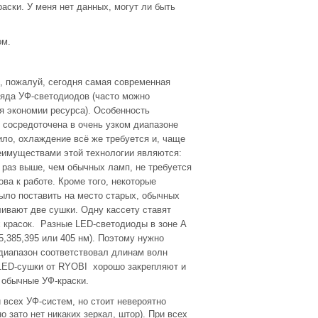
раски. У меня нет данных, могут ли быть
ом.
, пожалуй, сегодня самая современная
ряда УФ-светодиодов (часто можно
ля экономии ресурса). Особенность
 сосредоточена в очень узком диапазоне
ило, охлаждение всё же требуется и, чаще
еимуществами этой технологии являются:
 раз выше, чем обычных ламп, не требуется
ва к работе. Кроме того, некоторые
было поставить на место старых, обычных
ивают две сушки. Одну кассету ставят
ех красок. Разные LED-светодиоды в зоне А
5,385,395 или 405 нм). Поэтому нужно
диапазон соответствовал длинам волн
. LED-сушки от RYOBI хорошо закрепляют и
 обычные УФ-краски.
 всех УФ-систем, но стоит невероятно
 зато нет никаких зеркал, штор). При всех