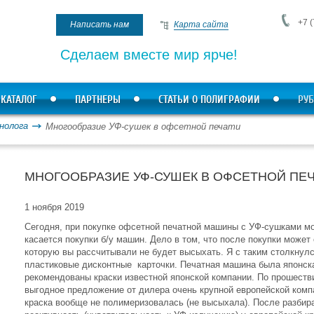
+7 (
Написать нам
Карта сайта
Сделаем вместе мир ярче!
КАТАЛОГ
ПАРТНЕРЫ
СТАТЬИ О ПОЛИГРАФИИ
РУБ
нолога
Многообразие УФ-сушек в офсетной печати
МНОГООБРАЗИЕ УФ-СУШЕК В ОФСЕТНОЙ ПЕ
1 ноября 2019
Сегодня, при покупке офсетной печатной машины с УФ-сушками мо
касается покупки б/у машин. Дело в том, что после покупки может 
которую вы рассчитывали не будет высыхать. Я с таким столкнулс
пластиковые дисконтные карточки. Печатная машина была японска
рекомендованы краски известной японской компании. По прошеств
выгодное предложение от дилера очень крупной европейской компа
краска вообще не полимеризовалась (не высыхала). После разбира