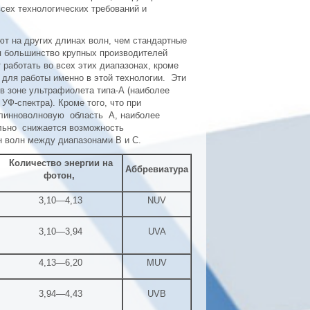
сех технологических требований и
ют на других длинах волн, чем стандартные
тя большинство крупных производителей
 работать во всех этих диапазонах, кроме
 для работы именно в этой технологии. Эти
в зоне ультрафиолета типа-А (наиболее
УФ-спектра). Кроме того, что при
длинноволновую область А, наиболее
ально снижается возможность
ин волн между диапазонами В и С.
Количество энергии на
Аббревиатура
фотон,
3,10—4,13
NUV
3,10—3,94
UVA
4,13—6,20
MUV
3,94—4,43
UVB