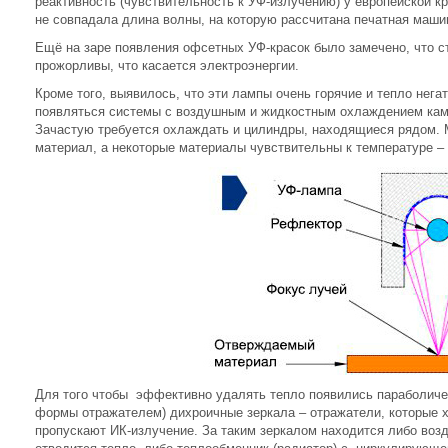
реактивность (чувствительность к УФ-излучению) у европейской кр
не совпадала длина волны, на которую рассчитана печатная машин
Ещё на заре появления офсетных УФ-красок было замечено, что 
прожорливы, что касается электроэнергии.
Кроме того, выявилось, что эти лампы очень горячие и тепло нег
появляться системы с воздушным и жидкостным охлаждением каме
Зачастую требуется охлаждать и цилиндры, находящиеся рядом. 
материал, а некоторые материалы чувствительны к температуре – 
Для того чтобы эффективно удалять тепло появились параболиче
формы отражателем) дихроичные зеркала – отражатели, которые 
пропускают ИК-излучение. За таким зеркалом находится либо воз