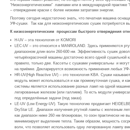
“Низкоэнергетическими” лампами или в международной практике “
– отверждение краски с более низкими затратами энергии.
Поэтому сегодня недостаточно знать, что печатная машина оснащ
УФ-сушки. Так как для низкоэнергетических сушек потребуются в
К низкоэнергетическим процессам быстрого отверждения отно
H-UV – эта технология от KOMORI
LEC-UV – это относится к MANROLAND. Здесь применяются рту
диапазоном длин волн 260-600 нм. Эффективность сушек довол
четырёхкрасочной машины достаточно всего одной сушильной к
правило, только две. Кассеты с сушками универсальны и могу
на приёмке. Декларируется возможность применения любых УФ-
HR-UV(High Reactive UV) – это технология KBA. Сушки называют
модуль может использоваться и как промежуточная сушка, и ка
системы является использование разных ламп на одной машине
легированные железом (или галлием). То есть модули универс
под определённые задачи (под заказ).
LE-UV (Low Energy-UV). Такую технологию продвигает HEIDEL
DryStar LE. Диапазон излучения ртутной лампы с железным леги
как диапазон ниже 260 нм блокирован, то озон практически не в
минимизирует выделение тепла. Таким образом, мощность соср
волн, что позволяет использовать одну легированную лампу вм