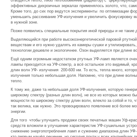
отводится тепло, либо теплообменник (радиатор) с циркулирую
эффективных дихроичных зеркалах применялось золото, что, само
Кроме того, до сих пор ведутся эксперименты по оптимизации ф
уменьшить рассеивание УФ-излучения и увеличить фокусировку м
в нужной зоне.
Позже появились специальные покрытия иной природы и не такие д
Выделяющийся при работе высокоэнергетической паровой ртутной
веществам и его нужно удалять из камеры сушки и утилизировать,
технологии дешевле и экологичнее. Озон выделяется при длине в
Ещё одним огромным недостатком ртутных УФ-ламп является очен
лампы приходится на УФ-спектр, а всё остальное это видимый, кр
длин волн УФ- излучения 200-600 нм. То есть, тепла много, котор
излучения только небольшая доля. Напомню, что при длине волн
тепло.
К тому же, даже та небольшая доля УФ-излучения, которую генер
широкому спектру (разных длин волн), не все из которых можно б
мощности по широкому спектру длин волн, влекло за собой и то, 
так велика, как нужно. Это провоцировало появление всё более
энергии.
Для того чтобы улучшить продажи своих печатных машин Уф-крас
средств вложили в улучшение характеристик УФ-сушильных устро
снижению энергопотребления ламп и сужению диапазона длин УФ-и
кто первым нашёл решение, но сегодня почти у всех крупнейших 