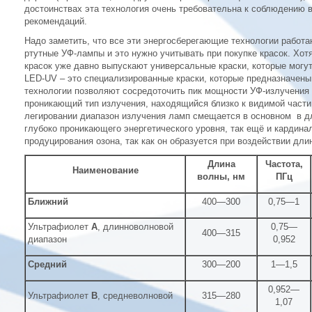
достоинствах эта технология очень требовательна к соблюдению в
рекомендаций.
Надо заметить, что все эти энергосберегающие технологии работа
ртутные УФ-лампы и это нужно учитывать при покупке красок. Хо
красок уже давно выпускают универсальные краски, которые могут
LED-UV – это специализированные краски, которые предназначены
технологии позволяют сосредоточить пик мощности УФ-излучения 
проникающий тип излучения, находящийся близко к видимой части 
легировании диапазон излучения ламп смещается в основном в 
глубоко проникающего энергетического уровня, так ещё и кардин
продуцирования озона, так как он образуется при воздействии дл
Длина
Частота,
Наименование
волны, нм
ПГц
Ближний
400—300
0,75—1
Ультрафиолет
А
, длинноволновой
0,75—
400—315
диапазон
0,952
Средний
300—200
1—1,5
0,952—
Ультрафиолет
B
, средневолновой
315—280
1,07