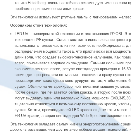
то, что Heidelberg очень настойчиво рекомендует именно свои к
проблемы при применении иных красок.
Эти технологии используют ртутные лампы с легированием желез
Особняком стоит технология:
LED-UV – пионером этой технологии стала компания RYOBI. Это
технология УФ-сушки. Смысл состоит в использовании целого 
использовать только часть из них, если есть необходимость, д
распределения мощности такова, что практически вся мощность
длин волн, что создаёт высокоинтенсивное излучение. Как прав
всего, применяется водяное охлаждение. Самыми большими пр
экономия электроэнергии, ресурс светодиодов примерно в 15-30
время для прогрева или остывания – включил и сразу сушка гото
производители таких сушек конструируют их так, чтобы можно 
сушек. Обычно на четырёхкрасочной печатной машине устанавл
после секции, где печатается белая краска, а вторую после вс
могут выдавать один или несколько пиков мощности (340,345,36
тщательно относиться к возможному поставщику краски, чтобы 
сушки. Кстати, производителей LED-красок ещё не так и много
HR-UV краски, а серия светодиодов Wide Spectrum закрепляет и
Эта технология обладает самым низким энергопотреблением среди
дорого (в разывыше, чем другие энергосберегающие технологии), но