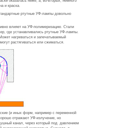
аски оказалась ниже, а, во-вторых, немного
а и краска.
стандартные ртутные УФ-лампы довольно
ативно влияет на УФ-полимеризацию. Стали
р, где устанавливались ртутные УФ-лампы.
Может нагреваться и запечатываемый
могут растягиваться или сжиматься.
ские (и иных форм, например с переменной
хорошо отражают УФ-излучение, но
душный канал, через который под давлением