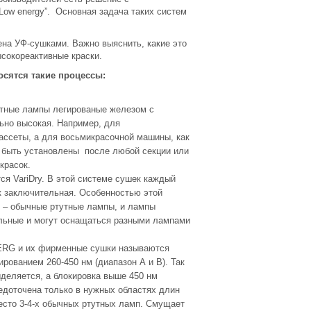
Low energy”. Основная задача таких систем
ена УФ-сушками. Важно выяснить, какие это
ысокореактивные краски.
сятся такие процессы:
тные лампы легированые железом с
ьно высокая. Например, для
ассеты, а для восьмикрасочной машины, как
т быть установлены после любой секции или
красок.
ся VariDry. В этой системе сушек каждый
к заключительная. Особенностью этой
 – обычные ртутные лампы, и лампы
альные и могут оснащаться разными лампами
BERG и их фирменные сушки называются
рованием 260-450 нм (диапазон А и В). Так
ыделяется, а блокировка выше 450 нм
едоточена только в нужных областях длин
есто 3-4-х обычных ртутных ламп. Смущает