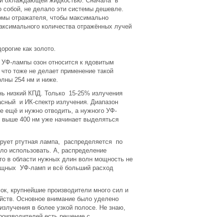
щей охлаждающей жидкостью. Сначала в
 собой, не делало эти системы дешевле.
ормы отражателя, чтобы максимально
аксимального количества отражённых лучей
орогие как золото.
 УФ-лампы озон относится к ядовитым
 что тоже не делает применение такой
олны 254 нм и ниже.
ь низкий КПД. Только 15-25% излучения
асный и ИК-спектр излучения. Диапазон
ое ещё и нужно отводить, а нужного УФ-
ы выше 400 нм уже начинает выделяться
ирует ртутная лампа, распределяется по
ыло использовать. А, распределение
что в области нужных длин волн мощность не
 мощных УФ-ламп и всё больший расход
ок, крупнейшие производители много сил и
йств. Основное внимание было уделено
злучения в более узкой полосе. Не знаю,
производителей есть решение с