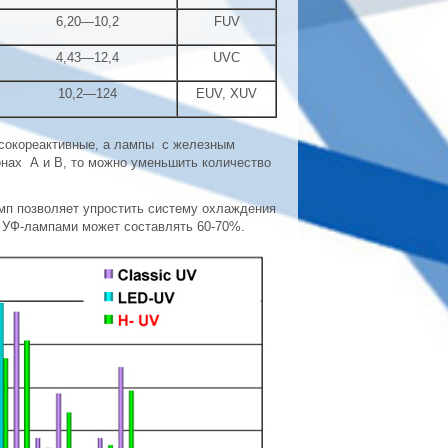
6,20—10,2
FUV
4,43—12,4
UVC
10,2—124
EUV, XUV
ысокореактивные, а лампы с железным
нах А и В, то можно уменьшить количество
мп позволяет упростить систему охлаждения
и УФ-лампами может составлять 60-70%.