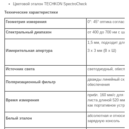
Цветовой эталон TECHKON SpectroCheck
Технические характеристики
Геометрия измерения
0°: 45° оптика согласно
Спектральный диапазон
от 400 до 700 нм с шаг
1,5 мм, подходит для 
Измерительная апертура
3 х 3 мм (В х Ш)
Источник света
светодиодный, обеспеч
дважды линейный скре
Поляризационный фильтр
обеспечения
прибл. 160 мм/с для п
Время измерения
листа длиной 520 мм), 
как портативное устрой
абсолютная и относите
Белый эталон
зарядную консоль