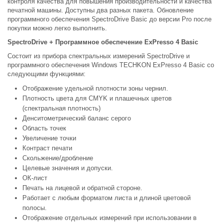
контроля качества для повышения производительности и качества
печатной машины. Доступны два разных пакета. Обновление
программного обеспечения SpectroDrive Basic до версии Pro после
покупки можно легко выполнить.
SpectroDrive + Программное обеспечение ExPresso 4 Basic
Состоит из прибора спектральных измерений SpectroDrive и
программного обеспечения Windows TECHKON ExPresso 4 Basic со
следующими функциями:
Отображение удельной плотности зоны чернил.
Плотность цвета для CMYK и плашечных цветов
(спектральная плотность)
Денситометрический баланс серого
Область точек
Увеличение точки
Контраст печати
Скольжение/дробление
Целевые значения и допуски.
ОК-лист
Печать на лицевой и обратной стороне.
Работает с любым форматом листа и длиной цветовой
полосы.
Отображение отдельных измерений при использовании в