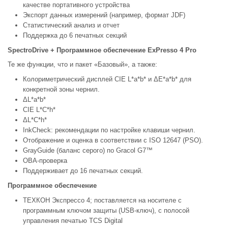
качестве портативного устройства
Экспорт данных измерений (например, формат JDF)
Статистический анализ и отчет
Поддержка до 6 печатных секций
SpectroDrive + Программное обеспечение ExPresso 4 Pro
Те же функции, что и пакет «Базовый», а также:
Колориметрический дисплей CIE L*a*b* и ΔE*a*b* для
конкретной зоны чернил.
ΔL*a*b*
CIE L*C*h*
ΔL*C*h*
InkCheck: рекомендации по настройке клавиши чернил.
Отображение и оценка в соответствии с ISO 12647 (PSO).
GrayGuide (баланс серого) по Gracol G7™
OBA-проверка
Поддерживает до 16 печатных секций.
Программное обеспечение
ТЕХКОН Экспрессо 4; поставляется на носителе с
программным ключом защиты (USB-ключ), с полосой
управления печатью TCS Digital