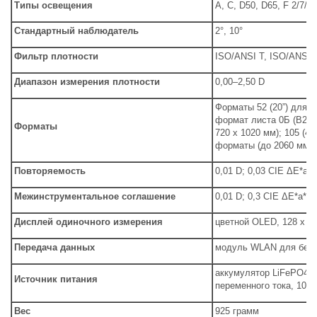
Типы освещения
A, C, D50, D65, F 2/7/11
Стандартный наблюдатель
2°, 10°
Фильтр плотности
ISO/ANSI T, ISO/ANSI 
Диапазон измерения плотности
0,00–2,50 D
Форматы 52 (20”) для л
формат листа 0Б (В2+, 
Форматы
720 х 1020 мм); 105 (4
форматы (до 2060 мм) 
Повторяемость
0,01 D; 0,03 CIE ΔE*a*b
Межинструментальное соглашение
0,01 D; 0,3 CIE ΔE*a*b*
Дисплей одиночного измерения
цветной OLED, 128 x 1
Передача данных
модуль WLAN для бесп
аккумулятор LiFePO4, 
Источник питания
переменного тока, 100–
Вес
925 грамм