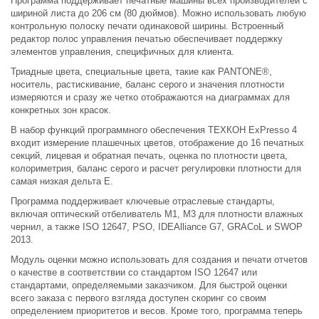
Программа поддерживает печатные машины всех производителей с
шириной листа до 206 см (80 дюймов). Можно использовать любую
контрольную полоску печати одинаковой ширины. Встроенный
редактор полос управления печатью обеспечивает поддержку
элементов управления, специфичных для клиента.
Триадные цвета, специальные цвета, такие как PANTONE®,
носитель, растискивание, баланс серого и значения плотности
измеряются и сразу же четко отображаются на диаграммах для
конкретных зон красок.
В набор функций программного обеспечения ТЕХКОН ExPresso 4
входит измерение плашечных цветов, отображение до 16 печатных
секций, лицевая и обратная печать, оценка по плотности цвета,
колориметрия, баланс серого и расчет регулировки плотности для
самая низкая дельта Е.
Программа поддерживает ключевые отраслевые стандарты,
включая оптический отбеливатель M1, M3 для плотности влажных
чернил, а также ISO 12647, PSO, IDEAlliance G7, GRACoL и SWOP
2013.
Модуль оценки можно использовать для создания и печати отчетов
о качестве в соответствии со стандартом ISO 12647 или
стандартами, определяемыми заказчиком. Для быстрой оценки
всего заказа с первого взгляда доступен скоринг со своим
определением приоритетов и весов. Кроме того, программа теперь