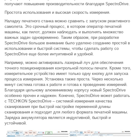
получают повышение производительности благодаря SpectroDrive.
Простота использования и высокая скорость измерения.
Наладку печатного станка можно сравнить с запуском реактивного
самолета. Это срочный процесс, в котором оператор печатной
машины, как пилот, должен наблюдать и выполнять множество
важных задач одновременно. Таким образом, при разработке
SpectroDrive большое внимание было уделено созданию простой в
использовании и быстрой системы, чтобы сделать работу со
SpectroDrive еще более интуитивной и удобной.
Например, можно активировать лазерный луч для обеспечения
точного позиционирования контрольной полосы печати. Кроме того,
измерительное устройство имеет только одну кнопку для запуска
процесса измерения. Установка также проста. Через несколько
минут система готова к работе и готова к проведению измерений.
Благодаря цельному алюминиевому корпусу новый SpectroDrive
особенно прочен и надежен. Конечно, SpectroDrive может работать
с TECHKON SpectroDrive – системой измерения качества
сканирования при быстрой настройке переменной длины
сканирования и подходит для любого формата печатной машины.
Зарядка аккумулятора является индуктивной, быстрой и
устойчивой.