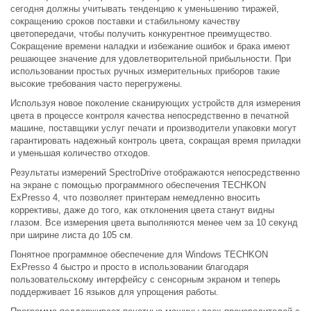
сегодня должны учитывать тенденцию к уменьшению тиражей,
сокращению сроков поставки и стабильному качеству
цветопередачи, чтобы получить конкурентное преимущество.
Сокращение времени наладки и избежание ошибок и брака имеют
решающее значение для удовлетворительной прибыльности. При
использовании простых ручных измерительных приборов такие
высокие требования часто перегружены.
Используя новое поколение сканирующих устройств для измерения
цвета в процессе контроля качества непосредственно в печатной
машине, поставщики услуг печати и производители упаковки могут
гарантировать надежный контроль цвета, сокращая время приладки
и уменьшая количество отходов.
Результаты измерений SpectroDrive отображаются непосредственно
на экране с помощью программного обеспечения TECHKON
ExPresso 4, что позволяет принтерам немедленно вносить
коррективы, даже до того, как отклонения цвета станут видны
глазом. Все измерения цвета выполняются менее чем за 10 секунд
при ширине листа до 105 см.
Понятное программное обеспечение для Windows TECHKON
ExPresso 4 быстро и просто в использовании благодаря
пользовательскому интерфейсу с сенсорным экраном и теперь
поддерживает 16 языков для упрощения работы.