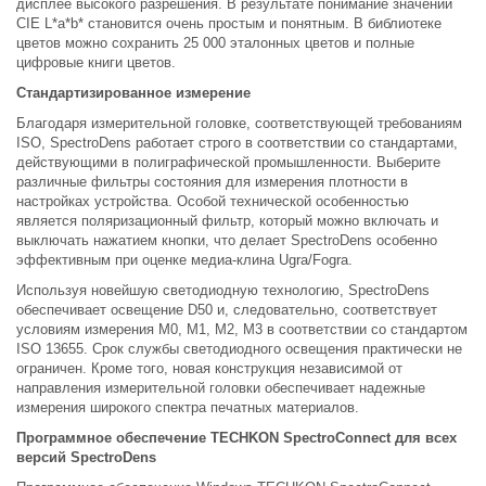
дисплее высокого разрешения. В результате понимание значений
CIE L*a*b* становится очень простым и понятным. В библиотеке
цветов можно сохранить 25 000 эталонных цветов и полные
цифровые книги цветов.
Стандартизированное измерение
Благодаря измерительной головке, соответствующей требованиям
ISO, SpectroDens работает строго в соответствии со стандартами,
действующими в полиграфической промышленности. Выберите
различные фильтры состояния для измерения плотности в
настройках устройства. Особой технической особенностью
является поляризационный фильтр, который можно включать и
выключать нажатием кнопки, что делает SpectroDens особенно
эффективным при оценке медиа-клина Ugra/Fogra.
Используя новейшую светодиодную технологию, SpectroDens
обеспечивает освещение D50 и, следовательно, соответствует
условиям измерения M0, M1, M2, M3 в соответствии со стандартом
ISO 13655. Срок службы светодиодного освещения практически не
ограничен. Кроме того, новая конструкция независимой от
направления измерительной головки обеспечивает надежные
измерения широкого спектра печатных материалов.
Программное обеспечение TECHKON SpectroConnect для всех
версий SpectroDens