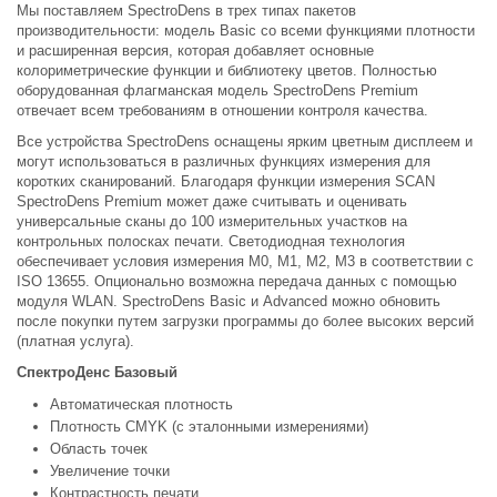
Мы поставляем SpectroDens в трех типах пакетов
производительности: модель Basic со всеми функциями плотности
и расширенная версия, которая добавляет основные
колориметрические функции и библиотеку цветов. Полностью
оборудованная флагманская модель SpectroDens Premium
отвечает всем требованиям в отношении контроля качества.
Все устройства SpectroDens оснащены ярким цветным дисплеем и
могут использоваться в различных функциях измерения для
коротких сканирований. Благодаря функции измерения SCAN
SpectroDens Premium может даже считывать и оценивать
универсальные сканы до 100 измерительных участков на
контрольных полосках печати. Светодиодная технология
обеспечивает условия измерения M0, M1, M2, M3 в соответствии с
ISO 13655. Опционально возможна передача данных с помощью
модуля WLAN. SpectroDens Basic и Advanced можно обновить
после покупки путем загрузки программы до более высоких версий
(платная услуга).
СпектроДенс Базовый
Автоматическая плотность
Плотность CMYK (с эталонными измерениями)
Область точек
Увеличение точки
Контрастность печати