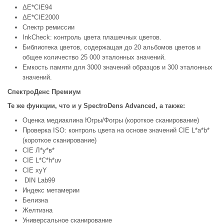
ΔE*CIE94
ΔE*CIE2000
Спектр ремиссии
InkCheck: контроль цвета плашечных цветов.
Библиотека цветов, содержащая до 20 альбомов цветов и
общее количество 25 000 эталонных значений.
Емкость памяти для 3000 значений образцов и 300 эталонных
значений.
СпектроДенс Премиум
Те же функции, что и у SpectroDens Advanced, а также:
Оценка медиаклина Югры/Фогры (короткое сканирование)
Проверка ISO: контроль цвета на основе значений CIE L*a*b*
(короткое сканирование)
CIE Л*у*в*
CIE L*C*h*uv
CIE xyY
DIN Lab99
Индекс метамерии
Белизна
Желтизна
Универсальное сканирование