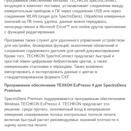
Программное обеспечение Windows TECHKON SpectroConnect,
входящее в комплект поставки, устанавливает соединение между
измерительным прибором и ПК через соединение USB или через
соединение WLAN (опция для SpectroDens). Обработка измеренных
значений на ПК очень удобна, данные можно передавать
непосредственно в Microsoft Excel™ или любое другое приложение
с функцией редактирования.
Программа также служит для удаленного управления устройством
для настройки, блокировки функций, выполнения обновлений и
сохранения содержимого дисплея для целей документирования.
Кроме того, TECHKON SpectroConnect предлагает быстрый и
простой обмен цифровыми библиотеками цветов, а также
измеренными эталонами и образцами. Также возможно
импортировать и экспортировать данные о цветах в
стандартизированном формате CXF.
Программное обеспечение ТЕХКОН ExPresso 4 для SpectroDens
Premium
SpectroDens Premium поддерживается программным обеспечением
Windows TECHKON ExPresso 4. TECHKON предлагает это
решение, среди прочего, экономичный вход в непрерывное
измерение сканирования полных контрольных полосок печати;
включая быстрый расчет рекомендуемых значений плотности и
оценку качества печати.