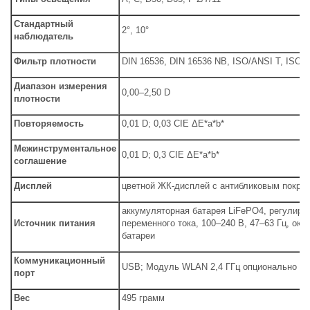
Стандартный
2°, 10°
наблюдатель
Фильтр плотности
DIN 16536, DIN 16536 NB, ISO/ANSI T, ISO/
Диапазон измерения
0,00–2,50 D
плотности
Повторяемость
0,01 D; 0,03 CIE ΔE*a*b*
Межинструментальное
0,01 D; 0,3 CIE ΔE*a*b*
соглашение
Дисплей
цветной ЖК-дисплей с антибликовым покрыт
аккумуляторная батарея LiFePO4, регулиру
Источник питания
переменного тока, 100–240 В, 47–63 Гц, ок.
батареи
Коммуникационный
USB; Модуль WLAN 2,4 ГГц опционально
порт
Вес
495 грамм