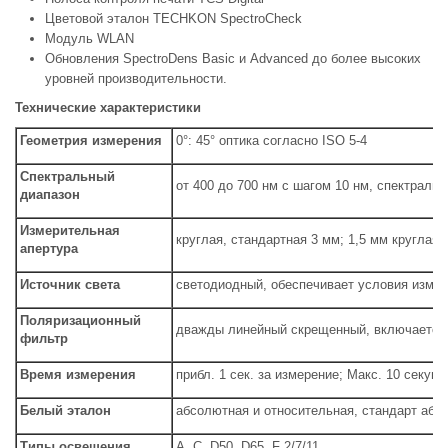
Цветовой эталон TECHKON SpectroCheck
Модуль WLAN
Обновления SpectroDens Basic и Advanced до более высоких
уровней производительности.
Технические характеристики
Геометрия измерения
0°: 45° оптика согласно ISO 5-4
Спектральный
от 400 до 700 нм с шагом 10 нм, спектраль
диапазон
Измерительная
круглая, стандартная 3 мм; 1,5 мм круглая 
апертура
Источник света
светодиодный, обеспечивает условия измер
Поляризационный
дважды линейный скрещенный, включается 
фильтр
Время измерения
прибл. 1 сек. за измерение; Макс. 10 секун
Белый эталон
абсолютная и относительная, стандарт абсо
Типы освещения
A, C, D50, D65, F 2/7/11