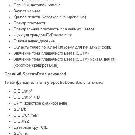
Серый и цветовой баланс
Захват чернил
Кривая печати (короткое сканирование)
Спектр плотности
Спектральная плотность плашечных цветов
Функция трендов ExPresso mini
Смазывание/удвоение
Область точек по Юле-Нильсену для печатных форм
Значение тона плашечного цвета (SCTV)
Значение тона плашечного цвета (SCTV) Кривая печати
(короткое сканирование)
Средний SpectroDens Advanced
Те же функции, что и у SpectroDens Basic, а также:
CIE L*a*b*
CIE L*a*b* + D
G7™ (короткое сканирование)
ΔE*a*b*
CIE L*C*h*ab
CIE XYZ
Цветовой круг CIE
ΔE*cmc