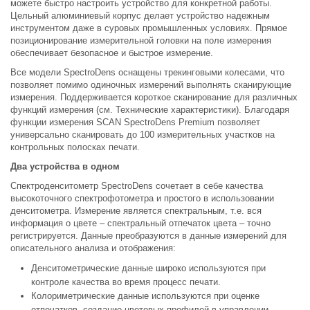
можете быстро настроить устройство для конкретной работы.
Цельный алюминиевый корпус делает устройство надежным
инструментом даже в суровых промышленных условиях. Прямое
позиционирование измерительной головки на поле измерения
обеспечивает безопасное и быстрое измерение.
Все модели SpectroDens оснащены трекинговыми колесами, что
позволяет помимо одиночных измерений выполнять сканирующие
измерения. Поддерживается короткое сканирование для различных
функций измерения (см. Технические характеристики). Благодаря
функции измерения SCAN SpectroDens Premium позволяет
универсально сканировать до 100 измерительных участков на
контрольных полосках печати.
Два устройства в одном
Спектроденситометр SpectroDens сочетает в себе качества
высокоточного спектрофотометра и простого в использовании
денситометра. Измерение является спектральным, т.е. вся
информация о цвете – спектральный отпечаток цвета – точно
регистрируется. Данные преобразуются в данные измерений для
описательного анализа и отображения:
Денситометрические данные широко используются при
контроле качества во время процесс печати.
Колориметрические данные используются при оценке
отпечатков, создание цветовых профилей в управлении