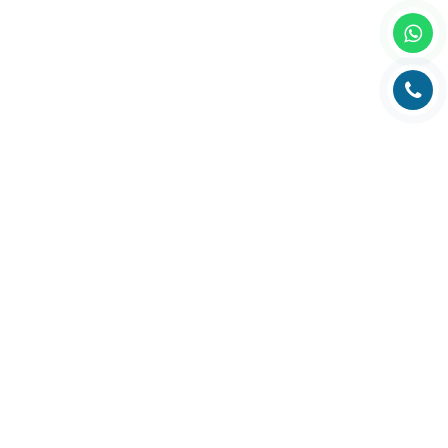
Главная
О компании
Каталог
Партнеры
Статьи о полиграфии
Рубрика технолога
Контакты
Адрес:
РК, г. Алматы, 050000,
ул. Толе би, 69, офис 3
Телефон:
+7 (727) 272-61-05
Факс:
+7 (727) 272-60-65