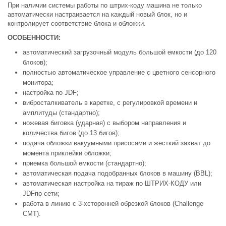
При наличии системы работы по штрих-коду машина не только
автоматически настраивается на каждый новый блок, но и
контролирует соответствие блока и обложки.
ОСОБЕННОСТИ:
автоматический загрузочный модуль большой емкости (до 120
блоков);
полностью автоматическое управление с цветного сенсорного
монитора;
настройка по JDF;
вибросталкиватель в каретке, с регулировкой времени и
амплитуды (стандартно);
ножевая биговка (ударная) с выбором направления и
количества бигов (до 13 бигов);
подача обложки вакуумными присосами и жесткий захват до
момента приклейки обложки;
приемка большой емкости (стандартно);
автоматическая подача подобранных блоков в машину (BBL);
автоматическая настройка на тираж по ШТРИХ-КОДУ или
JDFпо сети;
работа в линию с 3-хсторонней обрезкой блоков (Challenge
CMT).