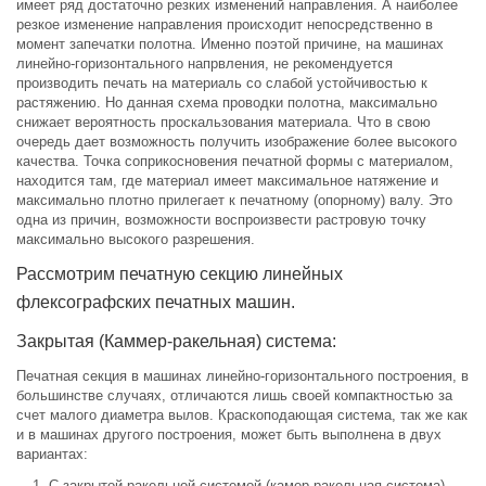
имеет ряд достаточно резких изменений направления. А наиболее
резкое изменение направления происходит непосредственно в
момент запечатки полотна. Именно поэтой причине, на машинах
линейно-горизонтального напрвления, не рекомендуется
производить печать на материаль со слабой устойчивостью к
растяжению. Но данная схема проводки полотна, максимально
снижает вероятность проскальзования материала. Что в свою
очередь дает возможность получить изображение более высокого
качества. Точка соприкосновения печатной формы с материалом,
находится там, где материал имеет максимальное натяжение и
максимально плотно прилегает к печатному (опорному) валу. Это
одна из причин, возможности воспроизвести растровую точку
максимально высокого разрешения.
Рассмотрим печатную секцию линейных
флексографских печатных машин.
Закрытая (Каммер-ракельная) система:
Печатная секция в машинах линейно-горизонтального построения, в
большинстве случаях, отличаются лишь своей компактностью за
счет малого диаметра вылов. Краскоподающая система, так же как
и в машинах другого построения, может быть выполнена в двух
вариантах:
С закрытой ракельной системой (камер-ракельная система)