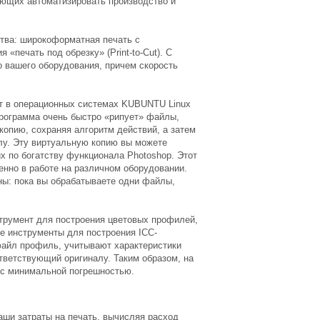
ющих автоматизировать производство и
ства: широкоформатная печать с
печать под обрезку» (Print-to-Cut). С
о вашего оборудования, причем скорость
ает в операционных системах KUBUNTU Linux
Программа очень быстро «рипует» файлы,
копию, сохраняя алгоритм действий, а затем
йлу. Эту виртуальную копию вы можете
х по богатству функционала Photoshop. Этот
енно в работе на различном оборудовании.
оны: пока вы обрабатываете одни файлы,
струмент для построения цветовых профилей,
е инструменты для построения ICC-
айл профиль, учитывают характеристики
тветствующий оригиналу. Таким образом, на
 с минимальной погрешностью.
аши затраты на печать, вычисляя расход