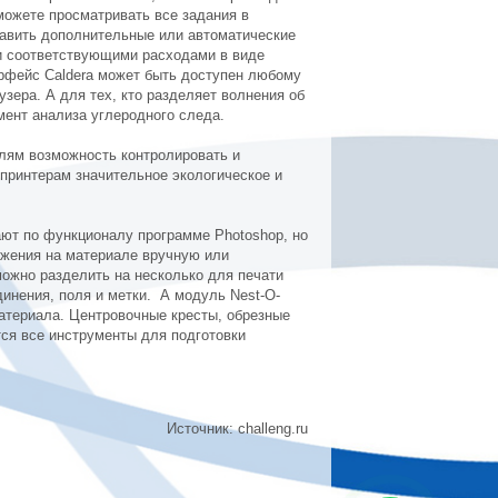
можете просматривать все задания в
бавить дополнительные или автоматические
ми соответствующими расходами в виде
ерфейс Caldera может быть доступен любому
зера. А для тех, кто разделяет волнения об
мент анализа углеродного следа.
лям возможность контролировать и
принтерам значительное экологическое и
ют по функционалу программе Photoshop, но
ажения на материале вручную или
можно разделить на несколько для печати
динения, поля и метки. А модуль Nest-O-
атериала. Центровочные кресты, обрезные
тся все инструменты для подготовки
Источник: challeng.ru