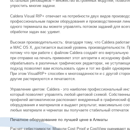
остальных риповщиков – множество встроенных модулей, позволя
упростить многие задачи.
Caldera Visual RIP+ отвечает на потребности двух видов производ
профессиональным парком оборудования и производственная линия «
одного терминала вы можете управлять потоком заданий для всег
обработки задач вас удивит.
Высокая производительность: благодаря тому, что Caldera работ
и MAC OS X, достигается высокий уровень производительности. 
потому что при работе с файлом Caldera создаёт его виртуальную 
при отправке на печать применяет этот алгоритм к исходному фа
обрабатывать в различных графических редакторах, не уступающи
подход позволяет вам использовать один и тот же файл одноврем
При этом VisualRIP+ способен к многозадачности и с другой стор
другие растеризуются и печатаются.
Управление цветом: Caldera - это наиболее профессиональный ин
который позволяет управлять любой цветовой схемой. Собственны
профилей автоматически распознают внедренный в графический ф
оборудования и материалов и выдают результат, максимально соо
любых материале и чернилах вы получаете стабильный отпечаток
Печатное оборудование по лучшей цене в Алматы
Расчет себестоимости: Модули Cost Proof и CostView оценивают в