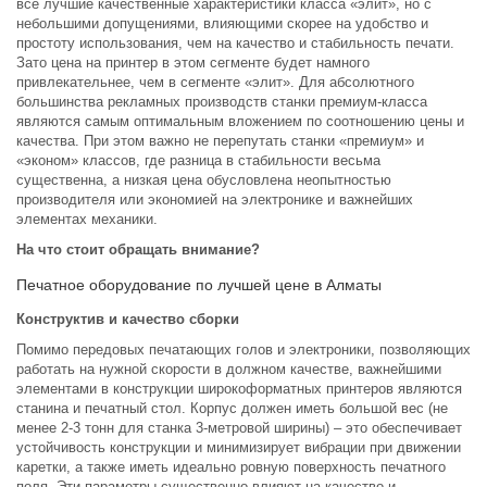
все лучшие качественные характеристики класса «элит», но с
небольшими допущениями, влияющими скорее на удобство и
простоту использования, чем на качество и стабильность печати.
Зато цена на принтер в этом сегменте будет намного
привлекательнее, чем в сегменте «элит». Для абсолютного
большинства рекламных производств станки премиум-класса
являются самым оптимальным вложением по соотношению цены и
качества. При этом важно не перепутать станки «премиум» и
«эконом» классов, где разница в стабильности весьма
существенна, а низкая цена обусловлена неопытностью
производителя или экономией на электронике и важнейших
элементах механики.
На что стоит обращать внимание?
Печатное оборудование по лучшей цене в Алматы
Конструктив и качество сборки
Помимо передовых печатающих голов и электроники, позволяющих
работать на нужной скорости в должном качестве, важнейшими
элементами в конструкции широкоформатных принтеров являются
станина и печатный стол. Корпус должен иметь большой вес (не
менее 2-3 тонн для станка 3-метровой ширины) – это обеспечивает
устойчивость конструкции и минимизирует вибрации при движении
каретки, а также иметь идеально ровную поверхность печатного
поля. Эти параметры существенно влияют на качество и