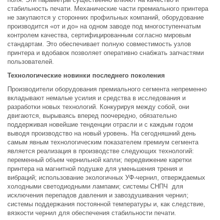
стабильность печати. Механические части премиального принтера
не закупаются у сторонних профильных компаний, оборудование
производится «от и до» на одном заводе под многоступенчатым
контролем качества, сертифицированным согласно мировым
стандартам. Это обеспечивает полную совместимость узлов
принтера и вдобавок позволяет оперативно снабжать запчастями
пользователей.
Технологические новинки последнего поколения
Производители оборудования премиального сегмента непременно
вкладывают немалые усилия и средства в исследования и
разработки новых технологий. Конкурируя между собой, они
двигаются, вырываясь вперед поочередно, обязательно
поддерживая новейшие тенденции отрасли и с каждым годом
выводя производство на новый уровень. На сегодняшний день
самым явным технологическим показателем премиум сегмента
является реализация в производстве следующих технологий:
переменный объем чернильной капли; передвижение каретки
принтера на магнитной подушке для уменьшения трения и
вибраций; использование экологичных УФ-чернил, отверждаемых
холодными светодиодными лампами; системы СНПЧ для
исключения перепадов давления и завоздушивания чернил;
системы поддержания постоянной температуры и, как следствие,
вязкости чернил для обеспечения стабильности печати.