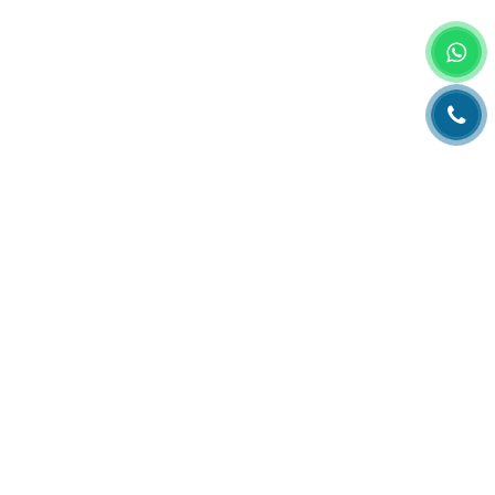
Главная
О компании
Каталог
Партнеры
Статьи о полиграфии
Рубрика технолога
Контакты
Адрес:
РК, г. Алматы, 050000,
ул. Толе би, 69, офис 3
Телефон:
+7 (727) 272-61-05
Факс:
+7 (727) 272-60-65