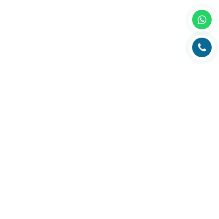
Главная
О компании
Каталог
Партнеры
Статьи о полиграфии
Рубрика технолога
Контакты
Адрес:
РК, г. Алматы, 050000,
ул. Толе би, 69, офис 3
Телефон:
+7 (727) 272-61-05
Факс:
+7 (727) 272-60-65