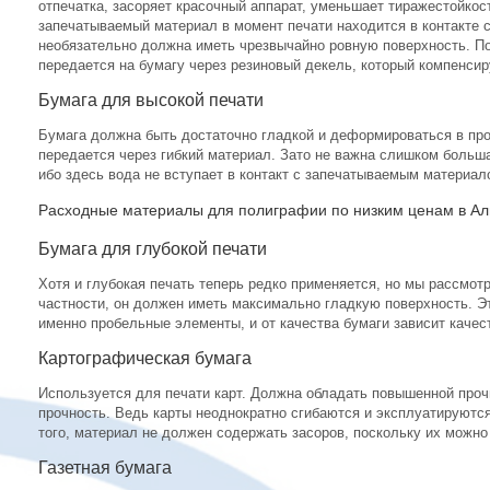
отпечатка, засоряет красочный аппарат, уменьшает тиражестойко
запечатываемый материал в момент печати находится в контакте с
необязательно должна иметь чрезвычайно ровную поверхность. По
передается на бумагу через резиновый декель, который компенсир
Бумага для высокой печати
Бумага должна быть достаточно гладкой и деформироваться в про
передается через гибкий материал. Зато не важна слишком больша
ибо здесь вода не вступает в контакт с запечатываемым материал
Расходные материалы для полиграфии по низким ценам в Алм
Бумага для глубокой печати
Хотя и глубокая печать теперь редко применяется, но мы рассмотр
частности, он должен иметь максимально гладкую поверхность. Эт
именно пробельные элементы, и от качества бумаги зависит качес
Картографическая бумага
Используется для печати карт. Должна обладать повышенной про
прочность. Ведь карты неоднократно сгибаются и эксплуатируютс
того, материал не должен содержать засоров, поскольку их можно 
Газетная бумага