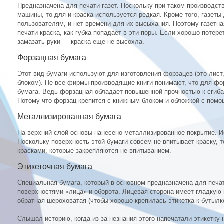
Предназначена для печати газет. Поскольку при таком производс
машины, то для и краска используется редкая. Кроме того, газет
пользователям, и нет времени для их высыхания. Поэтому газетн
печати краска, как губка попадает в эти поры. Если хорошо потер
замазать руки — краска еще не высохла.
Форзацная бумага
Этот вид бумаги используют для изготовления форзацев (это лист,
блоком). Не все фирмы производящие книги понимают, что для фо
бумага. Ведь форзацная обладает повышенной прочностью к сгиба
Потому что форзац крепится с книжным блоком и обложкой с помо
Металлизированная бумага
На верхний слой основы нанесено металлизированное покрытие. Ис
Поскольку поверхность этой бумаги совсем не впитывает краску, 
красками, которые закрепляются не впитыванием.
Этикеточная бумага
Специальная бумага, который в основном предназначена для печат
поверхностями «лица» и оборота. Лицевая сторона имеет гладкую 
обратная шероховатая (чтобы хорошо крепилась этикетка к бутылке
Слышал историю, когда из-за незнания этого напечатали этикетку 