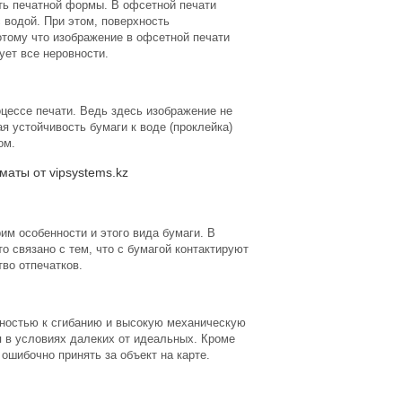
сть печатной формы. В офсетной печати
 водой. При этом, поверхность
тому что изображение в офсетной печати
ует все неровности.
цессе печати. Ведь здесь изображение не
я устойчивость бумаги к воде (проклейка)
ом.
аты от vipsystems.kz
им особенности и этого вида бумаги. В
о связано с тем, что с бумагой контактируют
тво отпечатков.
чностью к сгибанию и высокую механическую
я в условиях далеких от идеальных. Кроме
ошибочно принять за объект на карте.