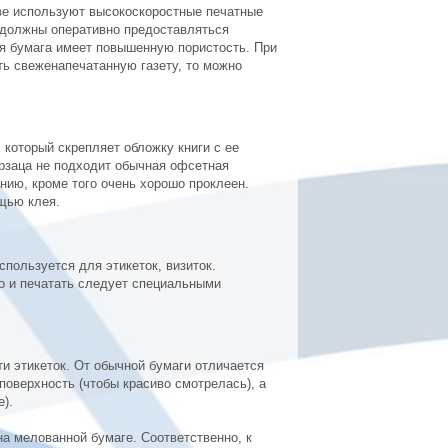
тве используют высокоскоростные печатные
ы должны оперативно предоставляться
ая бумага имеет повышенную пористость. При
еть свеженапечатанную газету, то можно
 который скрепляет обложку книги с ее
рзаца не подходит обычная офсетная
нию, кроме того очень хорошо проклеен.
щью клея.
пользуется для этикеток, визиток.
то и печатать следует специальными
и этикеток. От обычной бумаги отличается
поверхность (чтобы красиво смотрелась), а
).
на мелованной бумаге. Соответственно, к