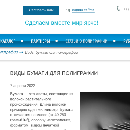
+7 (
Написать нам
Карта сайта
Сделаем вместе мир ярче!
КАТАЛОГ
ПАРТНЕРЫ
СТАТЬИ О ПОЛИГРАФИИ
РУБ
олиграфии
Виды бумаги для полиграфии
ВИДЫ БУМАГИ ДЛЯ ПОЛИГРАФИИ
7 апреля 2022
Бумага — это листы, состоящие из
волокон растительного
происхождения. Длина волокон
примерно один миллиметр. Бумага
отличается по массе (от 40-250
грамм/1м²), способу изготовления,
форматом, видом печатной