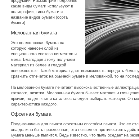
продукции. Рассмотрим подробнее
какие виды бумаги используют в
полиграфии, типы бумаги и
название видов бумаги (сорта
бумаги).
Мелованная бумага
Это целлюлозная бумага на
которую нанесен слой из
специального состава пигментов и
мела. Благодаря этому получаем
материал из белее и гладкой
поверхностью. Такой материал дает возможность передать больш
сравнить отпечаток на обычной бумаге и мелованной, то на после
На мелованной бумаге печатают высококачественные иллюстрации
каталоги, визитки. Мелованная бумага бывает матовая и глянцева
яркими, но для книг и каталогов следует выбирать матовую. Он м
характеристика каждого.
Офсетная бумага
Предназначена для печати офсетным способом печати. Что ее отл
она должна быть проклеенная, это позволяет противостоять дейст
бумага меньше пылится. Ведь известно, что пыль оседает на рези