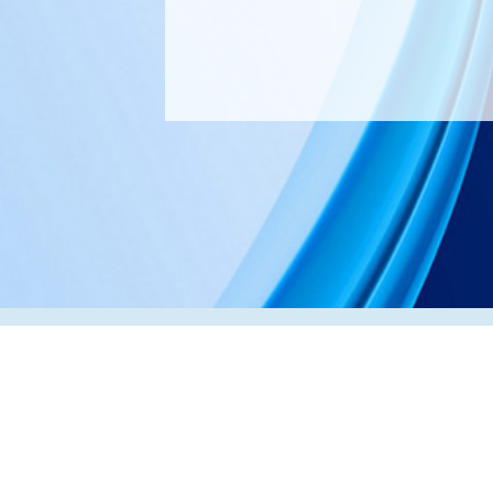
Адрес:
РК, г. Алматы, 050000,
ул. Толе би, 69, офис 3
Телефон:
+7 (727) 272-61-05
Факс:
+7 (727) 272-60-65
© 2026 ТОО «ВИП Системы»
Оборудование для печати в Казахстане