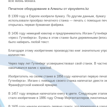
всю жизнь монаха.
Печатное оборудование в Алматы от vipsystems.kz
В 1309 году в Европе изобрели бумагу. По другим данным, бумагу
использовали прообраз печатного станка — печать с помощью печ
открылась первая бумажная фабрика.
В 1436 году немецкий ювелир и предприниматель Иоганн Гутенберг
«пресс Гутенберга». Буквы в этом станке были деревянными (впо
было набирать любой текст.
Благодаря этому изобретению производство книг значительно упро
количество.
Через пару лет Гутенберг усовершенствовал свой станок. В частно
накатывался валик с краской.
Изобретатель на своем станке в 1856 году напечатал первую печа
Гутенберга». Иоганн с помощью своего станка напечатал двести э
Франкфуртской книжной ярмарке.
В 1457 году впервые напечатали книгу в цвете. Следующим этапом
стало изобретение в 1886 году Отмар Мергенталлером линотипны
В 1605 году начали издавать первую газету, это произошло в горо