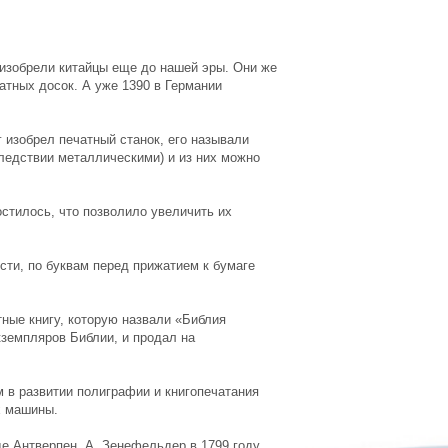
 изобрели китайцы еще до нашей эры. Они же
атных досок. А уже 1390 в Германии
 изобрел печатный станок, его называли
следствии металлическими) и из них можно
стилось, что позволило увеличить их
сти, по буквам перед прижатием к бумаге
тные книгу, которую назвали «Библия
кземпляров Библии, и продал на
 в развитии полиграфии и книгопечатания
х машины.
де Антверпен. А. Зенефельдер в 1799 году