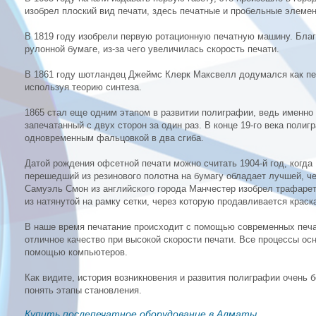
изобрел плоский вид печати, здесь печатные и пробельные элеме
В 1819 году изобрели первую ротационную печатную машину. Бла
рулонной бумаге, из-за чего увеличилась скорость печати.
В 1861 году шотландец Джеймс Клерк Максвелл додумался как пе
используя теорию синтеза.
1865 стал еще одним этапом в развитии полиграфии, ведь именно 
запечатанный с двух сторон за один раз. В конце 19-го века поли
одновременным фальцовкой в два сгиба.
Датой рождения офсетной печати можно считать 1904-й год, когда
перешедший из резинового полотна на бумагу обладает лучшей, че
Самуэль Смон из английского города Манчестер изобрел трафарет
из натянутой на рамку сетки, через которую продавливается краск
В наше время печатание происходит с помощью современных печ
отличное качество при высокой скорости печати. Все процессы ос
помощью компьютеров.
Как видите, история возникновения и развития полиграфии очень б
понять этапы становления.
Купить послепечатное оборудование в Алматы