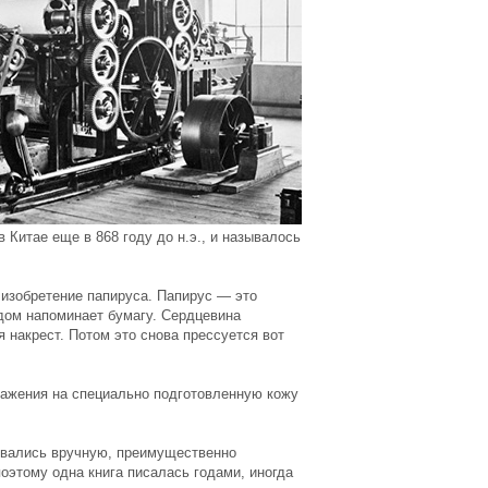
 Китае еще в 868 году до н.э., и называлось
изобретение папируса. Папирус — это
идом напоминает бумагу. Сердцевина
 накрест. Потом это снова прессуется вот
ажения на специально подготовленную кожу
сывались вручную, преимущественно
оэтому одна книга писалась годами, иногда