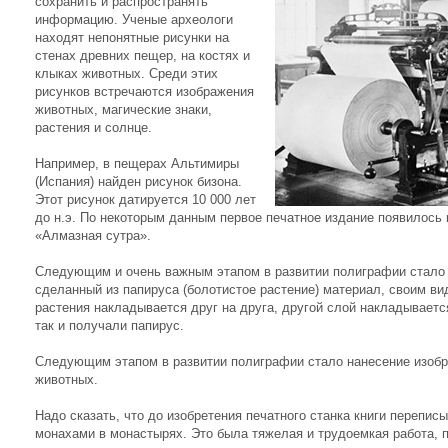
сохранить и распространять
информацию. Ученые археологи
находят непонятные рисунки на
стенах древних пещер, на костях и
клыках животных. Среди этих
рисунков встречаются изображения
животных, магические знаки,
растения и солнце.
Например, в пещерах Альтимиры
(Испания) найден рисунок бизона.
Этот рисунок датируется 10 000 лет
до н.э. По некоторым данным первое печатное издание появилось в
«Алмазная сутра».
Следующим и очень важным этапом в развитии полиграфии стало 
сделанный из папируса (болотистое растение) материал, своим в
растения накладывается друг на друга, другой слой накладывается
так и получали папирус.
Следующим этапом в развитии полиграфии стало нанесение изобр
животных.
Надо сказать, что до изобретения печатного станка книги перепи
монахами в монастырях. Это была тяжелая и трудоемкая работа, п