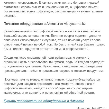
кажется некорректным. В связи с этим печать больших тиражей
считается неправильным и неэкономичным, а цифровая печать
постепенно вытесняет офсетную, рассчитанную на внушительные
объемы.
Печатное оборудование в Алматы от vipsystems.kz
Самый значимый плюс цифровой печати – высокое качество при
большой скорости исполнения. Если поговорка «время – деньги»
описывает сложившуюся ситуацию, то без помощи услуг салона
оперативной печати не обойтись. Но бесплатный сыр бывает только
в мышеловке, придется потратиться и на оперативность.
Среди минусов оперативной полиграфии можно отметить
ограниченность в использовании бумаги, ведь не каждая подходит
для данного вида печати. Нужно четко следовать рекомендациям
производителя, чтобы не произошло казусов с готовым продуктом.
Прогнозы, тем не менее, оптимистичные. Когда-нибудь найдется
решение для каждого отрицательного момента, связанного с
цифровой печатью, найдется способ удешевить расходные
материалы, и тогда никто и не вспомнит об офсетной печати.
Купить послепечатное оборудование в Алматы
Источник: bear97.ru