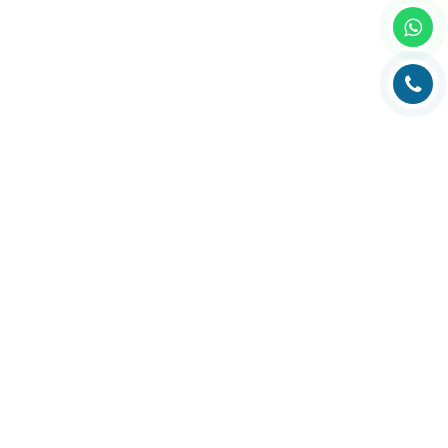
Главная
О компании
Каталог
Партнеры
Статьи о полиграфии
Рубрика технолога
Контакты
Адрес:
РК, г. Алматы, 050000,
ул. Толе би, 69, офис 3
Телефон:
+7 (727) 272-61-05
Факс:
+7 (727) 272-60-65
© 2026 ТОО «ВИП Системы»