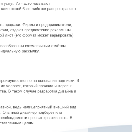
и услуг. Их часто называют
клиентской базе либо же распространяют
ть продажи. Фирмы и предприниматели,
афии, отдают предпочтение рекламным
й лист (его формат может варьировать).
 своеобразным ежемесячным отчётом
видуальную рассылку.
преимущественно на основании подписки. В
их человек, который проявил интерес к
тва. В таком случае разработка дизайна и
авной, ведь нелицеприятный внешний вид
л. Опытный дизайнер подберёт или
необходимости проявит креативность. В
оставленным целям.