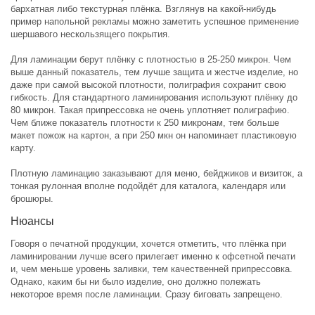
бархатная либо текстурная плёнка. Взглянув на какой-нибудь
пример напольной рекламы можно заметить успешное применение
шершавого нескользящего покрытия.
Для ламинации берут плёнку с плотностью в 25-250 микрон. Чем
выше данный показатель, тем лучше защита и жестче изделие, но
даже при самой высокой плотности, полиграфия сохранит свою
гибкость. Для стандартного ламинирования используют плёнку до
80 микрон. Такая припрессовка не очень уплотняет полиграфию.
Чем ближе показатель плотности к 250 микронам, тем больше
макет пожож на картон, а при 250 мкн он напоминает пластиковую
карту.
Плотную ламинацию заказывают для меню, бейджиков и визиток, а
тонкая рулонная вполне подойдёт для каталога, календаря или
брошюры.
Нюансы
Говоря о печатной продукции, хочется отметить, что плёнка при
ламинировании лучше всего прилегает именно к офсетной печати
и, чем меньше уровень заливки, тем качественней припрессовка.
Однако, каким бы ни было изделие, оно должно полежать
некоторое время после ламинации. Сразу биговать запрещено.