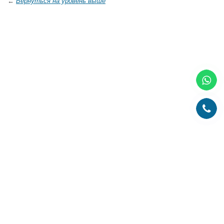
←
Вернуться на уровень выше
Главная
О компании
Каталог
Партнеры
Статьи о полиграфии
Рубрика технолога
Контакты