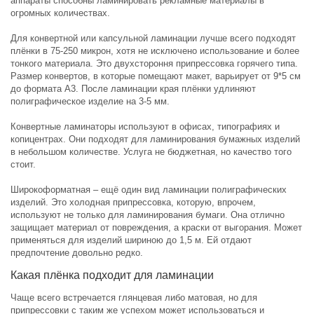
аппараты способны ламинировать рекламные материалы в
огромных количествах.
Для конвертной или капсульной ламинации лучше всего подходят
плёнки в 75-250 микрон, хотя не исключено использование и более
тонкого материала. Это двухстороння припрессовка горячего типа.
Размер конвертов, в которые помещают макет, варьирует от 9*5 см
до формата А3. После ламинации края плёнки удлиняют
полиграфическое изделие на 3-5 мм.
Конвертные ламинаторы используют в офисах, типографиях и
копицентрах. Они подходят для ламинирования бумажных изделий
в небольшом количестве. Услуга не бюджетная, но качество того
стоит.
Широкоформатная – ещё один вид ламинации полиграфических
изделий. Это холодная припрессовка, которую, впрочем,
используют не только для ламинирования бумаги. Она отлично
защищает материал от повреждения, а краски от выгорания. Может
применяться для изделий шириною до 1,5 м. Ей отдают
предпочтение довольно редко.
Какая плёнка подходит для ламинации
Чаще всего встречается глянцевая либо матовая, но для
припрессовки с таким же успехом может использоваться и