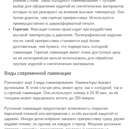
ровным слоем. Заказ холодного ламинирования – лучший
выбор для оформления изделий из синтетических материалов,
которые остро реагируют на влияние высоких температур. Оно
более дорогое, чем горячая припрессовка. Используется
преимущественно в широкоформатной печати.
Горячая.
Фиксация пленки происходит при воздействии
высокой температуры и давления. Полиграфическое изделие
после такой припрессовки становится ещё более
долговечным, чем бумага, что подверглась холодной
ламинации. Горячая ламинация имеет очень доступную цену,
но её категорически нельзя использовать для обработки
хрупких изделий и синтетических материалов.
Виды современной ламинации
Различают ещё 3 вида ламинирования. Ламинаторы бывают
рулонными. В этом случае речь может идти, как о холодной, так и
о горячей ламинации. Они используют плёнку в 25-35 мкн, но её
толщина может варьировать вплоть до 250 микрон.
Рулонная ламинация предполагает возможность покрытия
бархатной пленкой или материалом с особо высокой защитой от
царапин. Иногда целесообразно заказать припрессовку сразу двумя
видами пленки, по одному на каждую сторону. Мощные рулонные