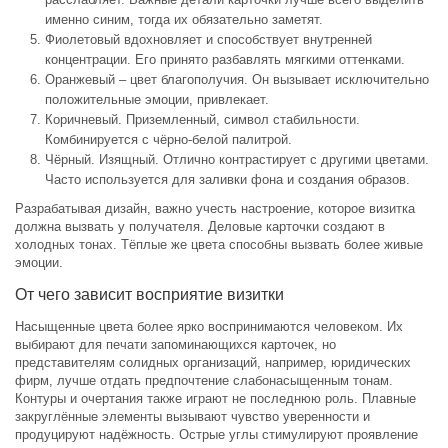
именно синим, тогда их обязательно заметят.
Фиолетовый вдохновляет и способствует внутренней
концентрации. Его принято разбавлять мягкими оттенками.
Оранжевый – цвет благополучия. Он вызывает исключительно
положительные эмоции, привлекает.
Коричневый. Приземленный, символ стабильности.
Комбинируется с чёрно-белой палитрой.
Чёрный. Изящный. Отлично контрастирует с другими цветами.
Часто используется для заливки фона и создания образов.
Разрабатывая дизайн, важно учесть настроение, которое визитка
должна вызвать у получателя. Деловые карточки создают в
холодных тонах. Тёплые же цвета способны вызвать более живые
эмоции.
От чего зависит восприятие визитки
Насыщенные цвета более ярко воспринимаются человеком. Их
выбирают для печати запоминающихся карточек, но
представителям солидных организаций, например, юридических
фирм, лучше отдать предпочтение слабонасыщенным тонам.
Контуры и очертания также играют не последнюю роль. Плавные
закруглённые элементы вызывают чувство уверенности и
продуцируют надёжность. Острые углы стимулируют проявление