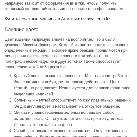
напрямую зависит от оформления визитки. Чтобы получить
желаемый эффект, обязательно поговорите с профессионалом.
Купить печатные машины в Алматы от vipsystems.kz
Влияние цвета
Цвет изделия напрямую влияет на восприятие, что и было
доказано Максом Люшером. Каждый из цветов палитры вызывает
определённые эмоции. Наиболее яркие реакции проявляются при
лицезрении синего, зелёного, красного или жёлтого, но
полиграфическое изделие в других тонах также способствует
проявлению какой-либо реакции:
Красный цвет вызывает уверенность. Мозг начинает работать
более активно и побуждает человека действовать. Цвет
тёплый, но раздражает. Используется для заливки фона либо
выделения надписей.
Солнечный жёлтый способствует поиску правильных решений.
Он дисциплинирует и настраивает на открытое общение.
Мягкий и уравновешенный зелёный воплощает собою
естественность. Он не утомляет и очень приятен для глаз.
Используется в качестве фона.
Синий цвет помогает сконцентрироваться. Он успокаивает и
расслабляет. Важные детали карточки лучше всего выделить