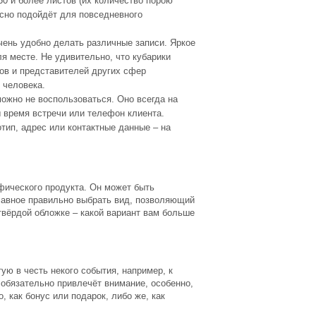
0 и более листов (их количество порою
асно подойдёт для повседневного
чень удобно делать различные записи. Яркое
я месте. Не удивительно, что кубарики
ов и представителей других сфер
 человека.
ожно не воспользоваться. Оно всегда на
бы время встречи или телефон клиента.
отип, адрес или контактные данные – на
фического продукта. Он может быть
лавное правильно выбрать вид, позволяющий
 твёрдой обложке – какой вариант вам больше
ую в честь некого события, например, к
бязательно привлечёт внимание, особенно,
, как бонус или подарок, либо же, как