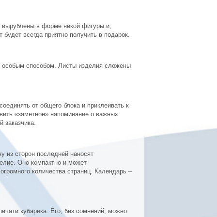
 вырублены в форме некой фигуры и,
 будет всегда приятно получить в подарок.
й особым способом. Листы изделия сложены
тсоединять от общего блока и приклеивать к
авить «заметное» напоминание о важных
й заказчика.
ну из сторон последней наносят
елие. Оно компактно и может
огромного количества страниц. Календарь –
ечати кубарика. Его, без сомнений, можно