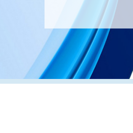
Адрес:
РК, г. Алматы, 050000,
ул. Толе би, 69, офис 3
Телефон:
+7 (727) 272-61-05
Факс:
+7 (727) 272-60-65
© 2026 ТОО «ВИП Системы»
Оборудование для печати в Казахстане