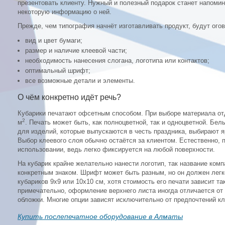
презентовать клиенту. Нужный и полезный подарок станет напоми
некоторую информацию о ней.
Прежде, чем типография начнёт изготавливать продукт, будут ого
вид и цвет бумаги;
размер и наличие клеевой части;
необходимость нанесения слогана, логотипа или контактов;
оптимальный шрифт;
все возможные детали и элементы.
О чём конкретно идёт речь?
Кубарики печатают офсетным способом. При выборе материала от
2
м
. Печать может быть, как полноцветной, так и одноцветной. Бел
для изделий, которые выпускаются в честь праздника, выбирают я
Выбор клеевого слоя обычно остаётся за клиентом. Естественно, 
использовании, ведь легко фиксируется на любой поверхности.
На кубарик крайне желательно нанести логотип, так название комп
конкретным знаком. Шрифт может быть разным, но он должен лег
кубариков 9х9 или 10х10 см, хотя стоимость его печати зависит та
примечательно, оформление верхнего листа иногда отличается от
обложки. Многие опции зависят исключительно от предпочтений кл
Купить послепечатное оборудование в Алматы