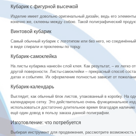
Кубарик с фигурной высечкой
Изделие имеет довольно оригинальный дизайн, ведь его элементы
конечно же, склеены между собою. Такой полиграфический продукт
Винтовой кубарик
Самый обычный кубарик с логотипом или без него, но соединённы
в виде спирали и проклеены по торцу.
Кубарик-самоклейка
На листы кубарика нанесён слой клея. Как результат, – их легко о
другой поверхности. Листы-самоклейки – прекрасный способ сост
датах и событиях. Их оформление полностью зависит от пожелани
Кубарик-календарь
Выглядит, как обычный блок листов, упакованный в коробку. На од
календарную сетку. Это действительно очень функциональное изд
использоваться достаточно длительное время благодаря наличию 
ещё один довод в пользу заказа данной полиграфии.
Изготовление: что потребуется
Выбирая инструмент для продвижения, рассмотрите возможность п