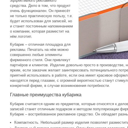
эффективного рекламного
средства. Дело в том, что продукт
очень функционален. Он принесёт
не только практическую пользу, т.е.
будет использован для записей, но
и станет постоянным напоминанием
о компании, которая разместит на
нём логотип.
Кубарик – отличная площадка для
рекламы. Печатать на нём можно
совершенно любые элементы
фирменного стиля. Они привлекут
партнёров и клиентов. Изделие довольно просто в производстве, 
ярким, если заказчик желает заинтересовать потенциального потр
приятней использовать в работе, если она имеет красивое оформле
находятся перед глазами, с огромной вероятностью станут стимул
конкретной фирме, в случае возникновения потребности.
Главные преимущества кубарика
Кубарик считается одним из предметов, которые относятся к дело
записей станет отличным подарком и методом популяризации фирм
Кубарик – востребованное рекламное средство. Он обладает разн
Компактность. Небольшой размер изделия позволяет разместить