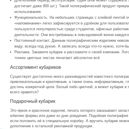
Длительный период эксплуатации. Один блок может содержать 5
достигает даже 900 шт.). Такой полиграфический продукт прекр
использования.
Функциональность. На небольших страницах с клейкой лентой о
«напоминание» легко зафиксируется в удобном для пользовател
пользуются популярностью среди студентов, офисных работник
деятельности. Они востребованы в повседневной жизни каждого
Постоянный контакт. Данным полиграфическим изделием невозм
виду, всегда под рукою. А записать всегда что-то нужно, хотя-
Реклама. Закажите кубарик и расскажите о своей компании. Лог
тонких цветных листах печатают абсолютно всё.
Ассортимент кубариков
Существует достаточно много разновидностей известного полигра
привлекательным и креативным, а также очень информативным, г
достичь конкретной цели. Белый либо цветной, а может кубарик в
всего нравится?
Подарочный кубарик
Это яркое и красочное изделие, печать которого заказывают зачаст
юбилею фирмы или даже ко дню рождения. Подобная полиграфия о
если положить её в специальную коробку. А вручить кубарик можно
дополнение к остальной рекламной продукции.