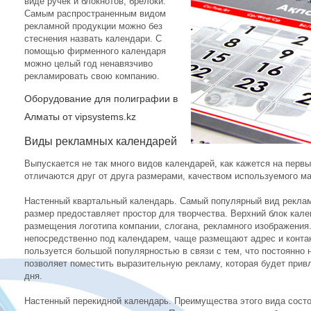
виде ручек и блокнотов, брелоки.
Самым распространенным видом
рекламной продукции можно без
стеснения назвать календари. С
помощью фирменного календаря
можно целый год ненавязчиво
рекламировать свою компанию.
Оборудование для полиграфии в
Алматы от vipsystems.kz
Виды рекламных календарей
Выпускается не так много видов календарей, как кажется на перв
отличаются друг от друга размерами, качеством используемого м
Настенный квартальный календарь. Самый популярный вид рекла
размер предоставляет простор для творчества. Верхний блок кал
размещения логотипа компании, слогана, рекламного изображени
непосредственно под календарем, чаще размещают адрес и контак
пользуется большой популярностью в связи с тем, что постоянно
позволяет поместить выразительную рекламу, которая будет привл
дня.
Настенный перекидной календарь. Преимущества этого вида состо