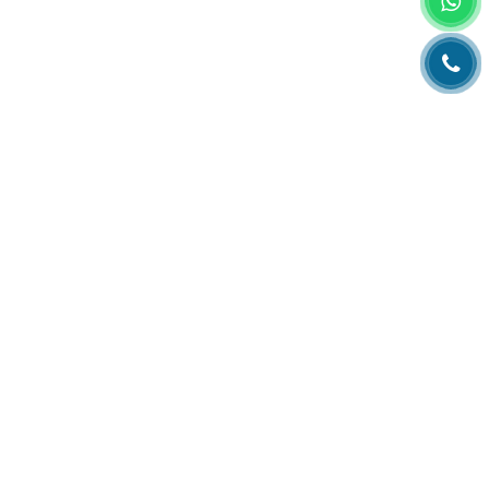
Главная
О компании
Каталог
Партнеры
Статьи о полиграфии
Рубрика технолога
Контакты
Адрес:
РК, г. Алматы, 050000,
ул. Толе би, 69, офис 3
Телефон:
+7 (727) 272-61-05
Факс:
+7 (727) 272-60-65
© 2026 ТОО «ВИП Системы»
Оборудование для печати в Казахстане