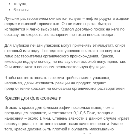
толуол;
бензины.
Лучшим растворителем считается толуол – нефтепродукт в жидкой
форме с высокой горючестью. Он не имеет цвета, быстро
испаряется и легко высыхает. Ксилол довольно похож на него по
составу, но скорость его испарения не такая впечатляющая.
Для глубокой печати упаковок могут применять этилацетат, спирт
этиловый или воду. Последнюю успешно сочетают со спиртом
либо растворителем органического происхождения. Краски,
имеющие водную основу, не пользуются высокой популярностью.
Они исполняют в основном вспомогательную функцию.
Чтобы соответствовать высоким требованиям к упаковке,
например, дабы исключить реакции на продукт, отдают
предпочтение краскам на основании органических растворителей.
Краски для флексопечати
Вязкость красок для флексографии несколько выше, чем в
предыдущем варианте, и составляет 0,1-0,5 Па•с, толщина
нанесения – около 1 мкм. Степень вязкости в данном случае играет
весомую роль, т.к. от него зависит само качество печати. Более
того, краска должна быть плотной и обладать максимально