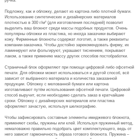
ручка.
Подложку, как и обложку, делают из картона либо плотной бумаги.
Использование синтетических и дизайнерских материалов
плотностью в 300 г/м² (для изготовления последней) позволит
выделить ваш блокнот среди массы подобных продуктов. Очень
популярны обложки из пластика, но иногда заказчики выбирают
кожу. Фирменные блокноты содержат логотип, а также реквизиты
компании-заказчика. Чтобы достойно зарекомендовать фирму, их
ламинируют или фольгируют, украшают тиснением, покрывают
лаком, а также применяю массу других способов постобработки.
Страничный блок оформляют при помощи цифровой либо офсетной
печати. Для обложки может использоваться и другой способ, всё
зависит от выбранного материала и количества заказанной
продукции. Обложку с мелованной бумаги или картона
изготавливают путём использования офсетной печати. Цифровой
способ выручит, если необходимо сделать заказ в кратчайшие
сроки. Обложку с дизайнерских материалов или пластика
оформляют зачастую, используя шелкографию.
Чтобы зафиксировать составные элементы имиджевого блокнота,
применяют скобы, пружины или клей. Используя пружинный метод,
немаловажно правильно подобрать цвет комплектующего, ведь от
него зависит гармоничность образа готового блокнота. Пружина –