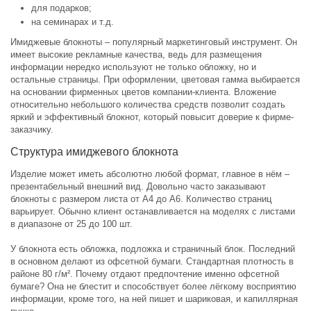
для подарков;
на семинарах и т.д.
Имиджевые блокноты – популярный маркетинговый инструмент. Он
имеет высокие рекламные качества, ведь для размещения
информации нередко используют не только обложку, но и
остальные страницы. При оформлении, цветовая гамма выбирается
на основании фирменных цветов компании-клиента. Вложение
относительно небольшого количества средств позволит создать
яркий и эффективный блокнот, который повысит доверие к фирме-
заказчику.
Структура имиджевого блокнота
Изделие может иметь абсолютно любой формат, главное в нём –
презентабельный внешний вид. Довольно часто заказывают
блокноты с размером листа от А4 до А6. Количество страниц
варьирует. Обычно клиент останавливается на моделях с листами
в диапазоне от 25 до 100 шт.
У блокнота есть обложка, подложка и страничный блок. Последний
в основном делают из офсетной бумаги. Стандартная плотность в
районе 80 г/м². Почему отдают предпочтение именно офсетной
бумаге? Она не блестит и способствует более лёгкому восприятию
информации, кроме того, на ней пишет и шариковая, и капиллярная