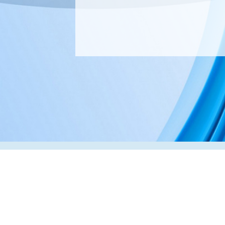
Адрес:
РК, г. Алматы, 050000,
ул. Толе би, 69, офис 3
Телефон:
+7 (727) 272-61-05
Факс:
+7 (727) 272-60-65
© 2026 ТОО «ВИП Системы»
Оборудование для печати в Казахстане