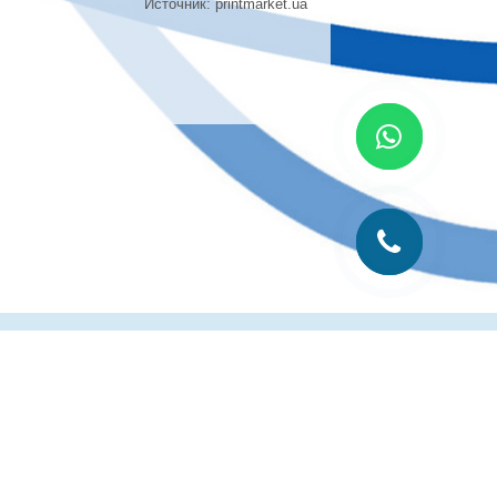
Источник: printmarket.ua
лиграфии
Рубрика технолога
Контакты