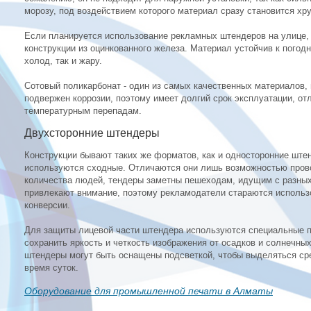
морозу, под воздействием которого материал сразу становится хр
Если планируется использование рекламных штендеров на улице, 
конструкции из оцинкованного железа. Материал устойчив к погод
холод, так и жару.
Сотовый поликарбонат - один из самых качественных материалов,
подвержен коррозии, поэтому имеет долгий срок эксплуатации, от
температурным перепадам.
Двухсторонние штендеры
Конструкции бывают таких же форматов, как и односторонние ште
используются сходные. Отличаются они лишь возможностью пров
количества людей, тендеры заметны пешеходам, идущим с разных
привлекают внимание, поэтому рекламодатели стараются использ
конверсии.
Для защиты лицевой части штендера используются специальные п
сохранить яркость и четкость изображения от осадков и солнечн
штендеры могут быть оснащены подсветкой, чтобы выделяться сре
время суток.
Оборудование для промышленной печати в Алматы