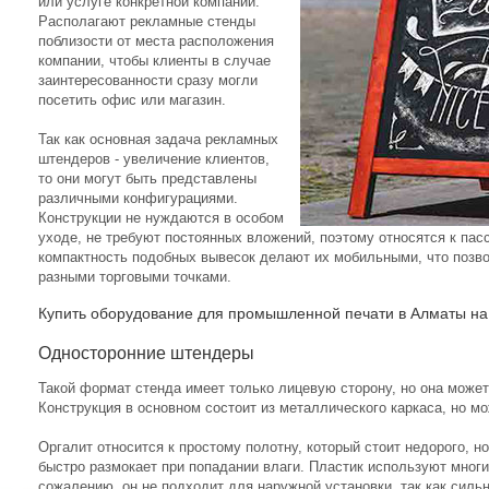
или услуге конкретной компании.
Располагают рекламные стенды
поблизости от места расположения
компании, чтобы клиенты в случае
заинтересованности сразу могли
посетить офис или магазин.
Так как основная задача рекламных
штендеров - увеличение клиентов,
то они могут быть представлены
различными конфигурациями.
Конструкции не нуждаются в особом
уходе, не требуют постоянных вложений, поэтому относятся к па
компактность подобных вывесок делают их мобильными, что позво
разными торговыми точками.
Купить оборудование для промышленной печати в Алматы
на 
Односторонние штендеры
Такой формат стенда имеет только лицевую сторону, но она може
Конструкция в основном состоит из металлического каркаса, но 
Оргалит относится к простому полотну, который стоит недорого, н
быстро размокает при попадании влаги. Пластик используют мног
сожалению, он не подходит для наружной установки, так как сил