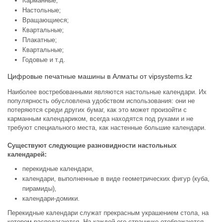
Карманные;
Настольные;
Вращающиеся;
Квартальные;
Плакатные;
Квартальные;
Годовые и т.д.
Цифровые печатные машины в Алматы от vipsystems.kz
Наиболее востребованными являются настольные календари. Их
популярность обусловлена удобством использования: они не
потеряются среди других бумаг, как это может произойти с
карманным календариком, всегда находятся под руками и не
требуют специального места, как настенные большие календари.
Существуют следующие разновидности настольных
календарей:
перекидные календари,
календари, выполненные в виде геометрических фигур (куба,
пирамиды),
календари-домики.
Перекидные календари служат прекрасным украшением стола, на
котором располагаются. На каждой его страничке отображаются