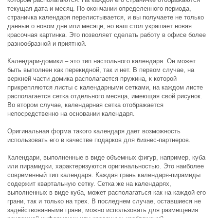
текущая дата и месяц. По окончании определенного периода,
страничка календаря перелистывается, и вы получаете не только
данные о новом дне или месяце, но ваш стол украшает новая
красочная картинка. Это позволяет сделать работу в офисе более
разнообразной и приятной.
Календари-домики – это тип настольного календаря. Он может
быть выполнен как перекидной, так и нет. В первом случае, на
верхней части домика располагается пружина, к которой
прикрепляются листы с календарными сетками, на каждом листе
располагается сетка отдельного месяца, имеющая свой рисунок.
Во втором случае, календарная сетка отображается
непосредственно на основании календаря.
Оригинальная форма такого календаря дает возможность
использовать его в качестве подарков для бизнес-партнеров.
Календари, выполненные в виде объемных фигур, например, куба
или пирамидки, характеризуются оригинальностью. Это наиболее
современный тип календаря. Каждая грань календаря-пирамиды
содержит квартальную сетку. Сетка же на календарях,
выполненных в виде куба, может располагаться как на каждой его
грани, так и только на трех. В последнем случае, оставшиеся не
задействованными грани, можно использовать для размещения