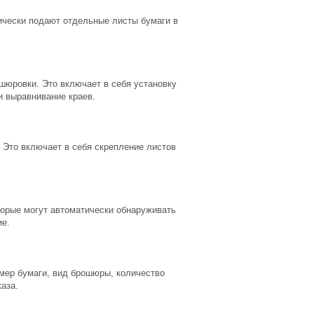
ически подают отдельные листы бумаги в
шюровки. Это включает в себя установку
и выравнивание краев.
Это включает в себя скрепление листов
торые могут автоматически обнаруживать
ие.
змер бумаги, вид брошюры, количество
каза.