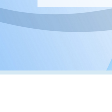
Адрес:
РК, г. Алматы, 050000,
ул. Толе би, 69, офис 3
Телефон:
+7 (727) 272-61-05
Факс:
+7 (727) 272-60-65
© 2026 ТОО «ВИП Системы»
Оборудование для печати в Казахстане