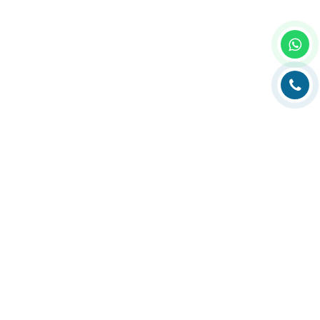
Главная
О компании
Каталог
Партнеры
Статьи о полиграфии
Рубрика технолога
Контакты
Адрес:
РК, г. Алматы, 050000,
ул. Толе би, 69, офис 3
Телефон:
+7 (727) 272-61-05
Факс:
+7 (727) 272-60-65