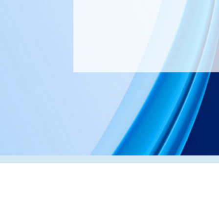
Адрес:
РК, г. Алматы, 050000,
ул. Толе би, 69, офис 3
Телефон:
+7 (727) 272-61-05
Факс:
+7 (727) 272-60-65