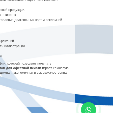
отной продукции.
, этикеток.
товления долговечных карт и рекламной
бражений.
сть иллюстраций.
и.
ии, который позволяет получать
лов для офсетной печати
играет ключевую
адежная, экономичная и высококачественная