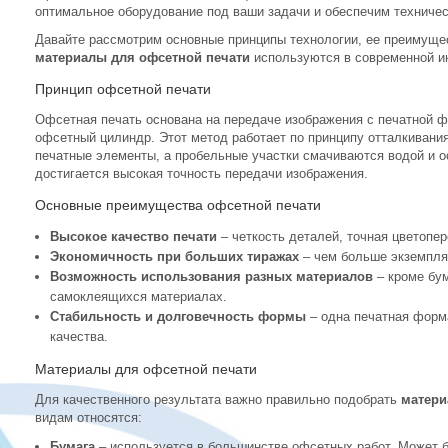
оптимальное оборудование под ваши задачи и обеспечим техниче
Давайте рассмотрим основные принципы технологии, ее преимущес
материалы для офсетной печати
используются в современной и
Принцип офсетной печати
Офсетная печать основана на передаче изображения с печатной 
офсетный цилиндр. Этот метод работает по принципу отталкивания
печатные элементы, а пробельные участки смачиваются водой и 
достигается высокая точность передачи изображения.
Основные преимущества офсетной печати
Высокое качество печати
– четкость деталей, точная цветопе
Экономичность при больших тиражах
– чем больше экземпляр
Возможность использования разных материалов
– кроме бум
самоклеящихся материалах.
Стабильность и долговечность формы
– одна печатная форм
качества.
Материалы для офсетной печати
Для качественного результата важно правильно подобрать
матери
видам относятся:
Бумага
– используется в большинстве офсетных работ. Может б