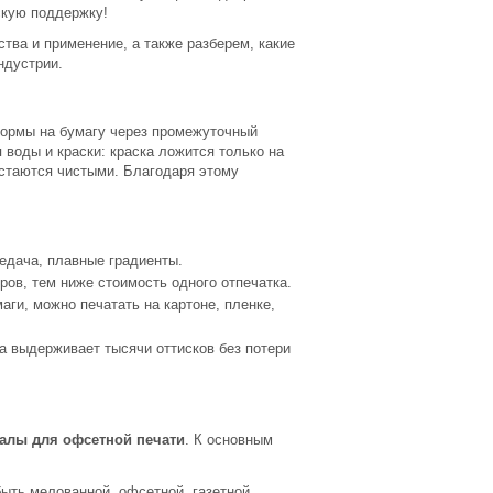
скую поддержку!
тва и применение, а также разберем, какие
ндустрии.
формы на бумагу через промежуточный
 воды и краски: краска ложится только на
остаются чистыми. Благодаря этому
редача, плавные градиенты.
ов, тем ниже стоимость одного отпечатка.
аги, можно печатать на картоне, пленке,
а выдерживает тысячи оттисков без потери
алы для офсетной печати
. К основным
ыть мелованной, офсетной, газетной,