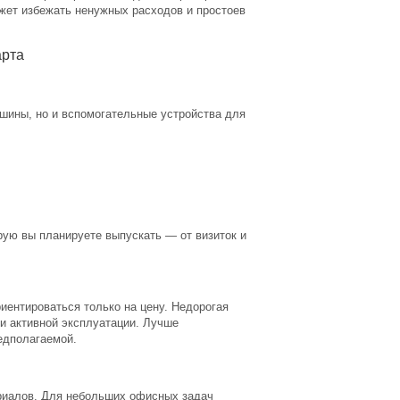
ожет избежать ненужных расходов и простоев
арта
шины, но и вспомогательные устройства для
орую вы планируете выпускать — от визиток и
ентироваться только на цену. Недорогая
ри активной эксплуатации. Лучше
едполагаемой.
ериалов. Для небольших офисных задач