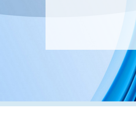
Адрес:
РК, г. Алматы, 050000,
ул. Толе би, 69, офис 3
Телефон:
+7 (727) 272-61-05
Факс:
+7 (727) 272-60-65