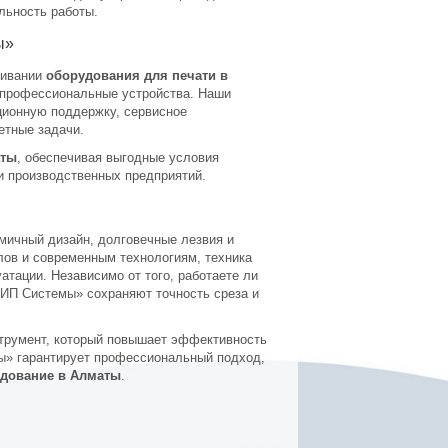
ильность работы.
ы»
живании
оборудования для печати в
 профессиональные устройства. Наши
ационную поддержку, сервисное
етные задачи.
аты
, обеспечивая выгодные условия
и производственных предприятий.
омичный дизайн, долговечные лезвия и
лов и современным технологиям, техника
атации. Независимо от того, работаете ли
ВИП Системы» сохраняют точность среза и
струмент, который повышает эффективность
мы» гарантирует профессиональный подход,
удование в Алматы
.