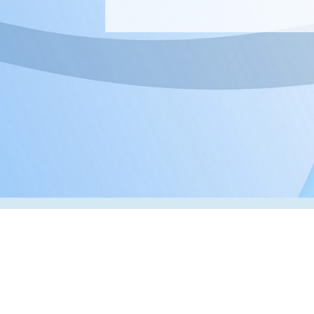
Адрес:
РК, г. Алматы, 050000,
ул. Толе би, 69, офис 3
Телефон:
+7 (727) 272-61-05
Факс:
+7 (727) 272-60-65
© 2026 ТОО «ВИП Системы»
Оборудование для печати в Казахстане