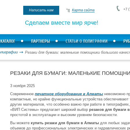
+7 (
Написать нам
Карта сайта
Сделаем вместе мир ярче!
КАТАЛОГ
ПАРТНЕРЫ
СТАТЬИ О ПОЛИГРАФИИ
РУБ
олиграфии
Резаки для бумаги: маленькие помощники большого каче
РЕЗАКИ ДЛЯ БУМАГИ: МАЛЕНЬКИЕ ПОМОЩН
3 ноября 2025
Современное
печатное оборудование в Алматы
невозможно пр
компактные, но крайне функциональные устройства обеспечивают т
других материалов, что особенно важно при работе в типографиях
«ВИП Системы» предлагает широкий выбор
резаков для бумаги 
простотой в эксплуатации и высоким уровнем безопасности.
Вы можете
купить резаки для бумаги в Алматы
для любых задач
объемов до профессиональных электрических и гидравлических р