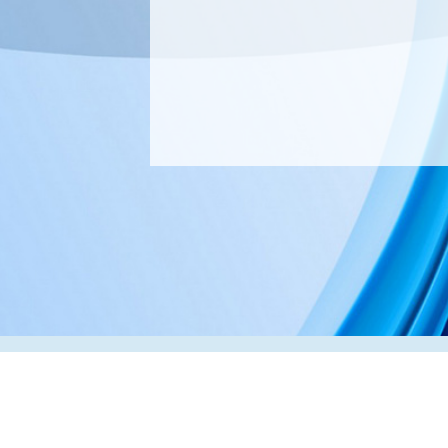
Адрес:
РК, г. Алматы, 050000,
ул. Толе би, 69, офис 3
Телефон:
+7 (727) 272-61-05
Факс:
+7 (727) 272-60-65