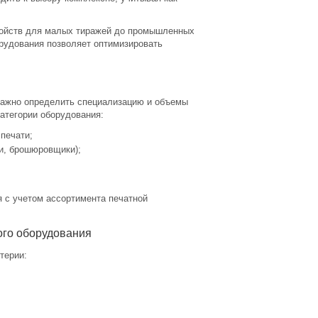
ройств для малых тиражей до промышленных
рудования позволяет оптимизировать
важно определить специализацию и объемы
атегории оборудования:
печати;
и, брошюровщики);
 с учетом ассортимента печатной
ого оборудования
терии: