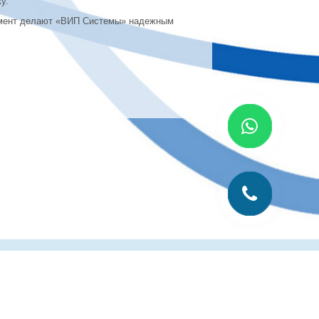
у.
имент делают «ВИП Системы» надежным
лиграфии
Рубрика технолога
Контакты