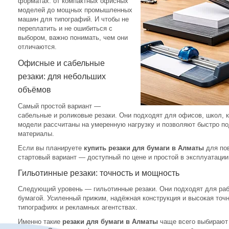
форматах: от компактных офисных
моделей до мощных промышленных
машин для типографий. И чтобы не
переплатить и не ошибиться с
выбором, важно понимать, чем они
отличаются.
Офисные и сабельные
резаки: для небольших
объёмов
Самый простой вариант —
сабельные и роликовые резаки. Они подходят для офисов, школ, к
модели рассчитаны на умеренную нагрузку и позволяют быстро п
материалы.
Если вы планируете
купить резаки для бумаги в Алматы
для пов
стартовый вариант — доступный по цене и простой в эксплуатации
Гильотинные резаки: точность и мощность
Следующий уровень — гильотинные резаки. Они подходят для раб
бумагой. Усиленный прижим, надёжная конструкция и высокая точ
типографиях и рекламных агентствах.
Именно такие
резаки для бумаги в Алматы
чаще всего выбирают