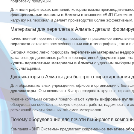
подготовку продукции.
Для полиграфических компаний, которым важны производительнос
фальцевальные машины в Алматы
в компании «ВИП Системы». 
нагрузку на персонал и делает производство более эффективным.
Материалы для переплета в Алматы: детали, формир
Качественный переплет всегда производит правильное впечатлен
переплета
остаются востребованными как в типографиях, так и в 
Сегодня можно легко подобрать
переплетные материалы недоро
каталогов до дипломных работ и корпоративной документации. Ес
купить переплетные материалы в Алматы
с удобным выбором р
консультациями.
Дупликаторы в Алматы для быстрого тиражирования 
Для образовательных учреждений, офисов и организаций с больш
дупликаторы
. Они позволяют быстро создавать крупные тиражи 
Многие компании сегодня предпочитают
купить цифровые дупли
оборудование сочетает высокую скорость работы, надежность и э
регулярной печати больших объемов материалов.
Почему оборудование для печати выбирают в компан
Компания «ВИП Системы» предлагает современное
печатное обо