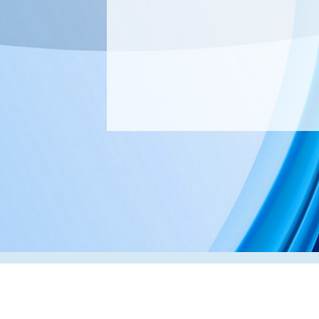
Адрес:
РК, г. Алматы, 050000,
ул. Толе би, 69, офис 3
Телефон:
+7 (727) 272-61-05
Факс:
+7 (727) 272-60-65