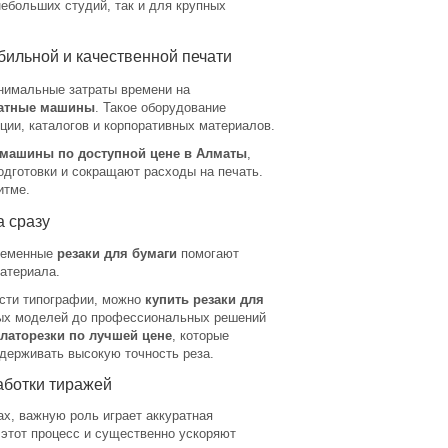
ебольших студий, так и для крупных
ильной и качественной печати
инимальные затраты времени на
чатные машины
. Такое оборудование
ции, каталогов и корпоративных материалов.
машины по доступной цене в Алматы
,
одготовки и сокращают расходы на печать.
итме.
а сразу
временные
резаки для бумаги
помогают
материала.
ости типографии, можно
купить резаки для
ых моделей до профессиональных решений
латорезки по лучшей цене
, которые
держивать высокую точность реза.
аботки тиражей
ах, важную роль играет аккуратная
этот процесс и существенно ускоряют