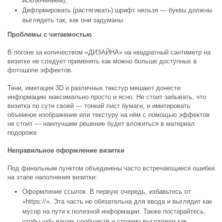
исключением);
Деформировать (растягивать) шрифт нельзя — буквы должны
выглядеть так, как они задуманы
Проблемы с читаемостью
В погоне за количеством «ДИЗАЙНА» на квадратный сантиметр на
визитке не следует применять как можно больше доступных в
фотошопе эффектов.
Тени, имитация 3D и различных текстур мешают донести
информацию максимально просто и ясно. Не стоит забывать, что
визитка по сути своей — тонкий лист бумаги, и имитировать
объемное изображение или текстуру на нём с помощью эффектов
не стоит — наилучшим решение будет вложиться в материал
подороже.
Неправильное оформление визитки
Под финальным пунктом объединены часто встречающиеся ошибки
на этапе наполнения визитки:
Оформление ссылок. В первую очередь, избавьтесь от
«https://». Эта часть не обязательна для ввода и выглядит как
мусор на пути к полезной информации. Также постарайтесь,
чтобы «id» ваших сообществ и страниц выглядели как