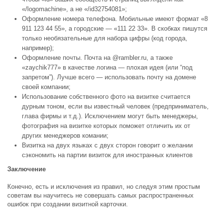
«/logomachine», а не «/id32754081»;
Оформление номера телефона. Мобильные имеют формат «8
911 123 44 55», а городские — «111 22 33». В скобках пишутся
только необязательные для набора цифры (код города,
например);
Оформление почты. Почта на @rambler.ru, а также
«zaychik777» в качестве логина — плохая идея (или “под
запретом”). Лучше всего — использовать почту на домене
своей компании;
Использование собственного фото на визитке считается
дурным тоном, если вы известный человек (предприниматель,
глава фирмы и т.д.). Исключением могут быть менеджеры,
фотография на визитке которых поможет отличить их от
других менеджеров комании;
Визитка на двух языках с двух сторон говорит о желании
сэкономить на партии визиток для иностранных клиентов
Заключение
Конечно, есть и исключения из правил, но следуя этим простым
советам вы научитесь не совершать самых распространенных
ошибок при создании визитной карточки.