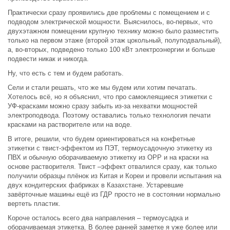
Практически сразу проявились две проблемы с помещением и с
подводом электрической мощности. Выяснилось, во-первых, что
двухэтажном помещении крупную технику можно было разместить
только на первом этаже (второй этаж цокольный, полуподвальный),
а, во-вторых, подведено только 100 кВт электроэнергии и больше
подвести никак и никогда.
Ну, что есть с тем и будем работать.
Сели и стали решать, что же мы будем или хотим печатать.
Хотелось всё, но я объяснил, что про самоклеящиеся этикетки с
УФ-красками можно сразу забыть из-за нехватки мощностей
электроподвода. Поэтому оставались только технология печати
красками на растворителе или на воде.
В итоге, решили, что будем ориентироваться на конфетные
этикетки с твист-эффектом из ПЭТ, термоусадочную этикетку из
ПВХ и обычную оборачиваемую этикетку из ОРР и на краски на
основе растворителя. Твист –эффект отвалился сразу, как только
получили образцы плёнок из Китая и Кореи и провели испытания на
двух кондитерских фабриках в Казахстане. Устаревшие
завёрточные машины ещё из ГДР просто не в состоянии нормально
вертеть пластик.
Короче осталось всего два направления – термоусадка и
оборачиваемая этикетка. В более ранней заметке я уже более или