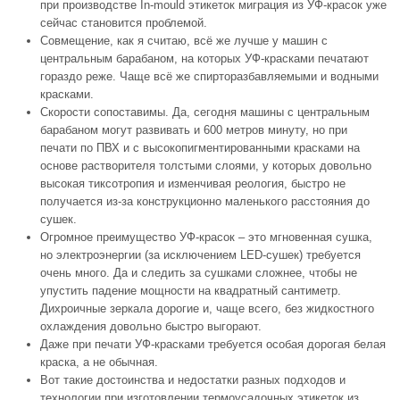
при производстве In-mould этикеток миграция из УФ-красок уже
сейчас становится проблемой.
Совмещение, как я считаю, всё же лучше у машин с
центральным барабаном, на которых УФ-красками печатают
гораздо реже. Чаще всё же спирторазбавляемыми и водными
красками.
Скорости сопоставимы. Да, сегодня машины с центральным
барабаном могут развивать и 600 метров минуту, но при
печати по ПВХ и с высокопигментированными красками на
основе растворителя толстыми слоями, у которых довольно
высокая тиксотропия и изменчивая реология, быстро не
получается из-за конструкционно маленького расстояния до
сушек.
Огромное преимущество УФ-красок – это мгновенная сушка,
но электроэнергии (за исключением LED-сушек) требуется
очень много. Да и следить за сушками сложнее, чтобы не
упустить падение мощности на квадратный сантиметр.
Дихроичные зеркала дорогие и, чаще всего, без жидкостного
охлаждения довольно быстро выгорают.
Даже при печати УФ-красками требуется особая дорогая белая
краска, а не обычная.
Вот такие достоинства и недостатки разных подходов и
технологии при изготовлении термоусадочных этикеток из