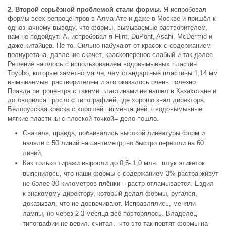
2. Второй серьёзной проблемой стали формы.
Я испробовал
формы всех репроцентров в Алма-Ате и даже в Москве и пришёл к
однозначному выводу, что формы, вымываемые растворителем,
нам не подойдут. А, испробовал я Flint, DuPont, Asahi, McDermid и
даже китайцев. Не то. Сильно набухают от красок с содержанием
полиуретана, давление скачет, краскоперенос слабый и так далее.
Решение нашлось с использованием водовымывных пластин
Toyobo, которые заметно мягче, чем стандартные пластины 1,14 мм
вымываемые растворителем и это оказалось очень полезно.
Правда репроцентра с такими пластинами не нашёл в Казахстане и
договорился просто с типографией, где хорошо знал директора.
Белорусская краска с хорошей пигментацией + водовымывные
мягкие пластины с плоской точкой= дело пошло.
Сначала, правда, побаивались высокой линеатуры форм и
начали с 50 линий на сантиметр, но быстро перешли на 60
линий.
Как только тиражи выросли до 0,5- 1,0 млн. штук этикеток
выяснилось, что наши формы с содержанием 3% растра живут
не более 30 километров плёнки – растр отламывается. Ездил
к знакомому директору, который делал формы, ругался,
доказывал, что не досвечивают. Исправлялись, меняли
лампы, но через 2-3 месяца всё повторялось. Владелец
типографии не верил, считал, что это так портят формы на