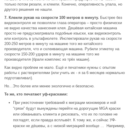
только потом резали, и клеили. Конечно, оперативность упала, но
другого решения не нашли.
7. Клеили рукав на скорости 100 метров в минуту.
Быстрее без
видеоконтроля не позволяли глаза оператора – просто физически
не видно качества нанесения клея. Дешёвая китайская машина
просто не предусматривала подобные изыски, как видеоконтроль
или контроль в ультафиолете. Инспектировали рукав на скорости
200-250 метров в минуту на машине того же китайского
производителя, что и склеивающая машина. Рубили этикетку на
скорости 150-200 ударов в минуту на машине того же
производителя (брали комплекс из трёх машин).
Как видно проблем не мало. Ещё и печатники нужны с опытом
работы с растворителями (или учить их - я за 6 месяцев нормально
подготавливал).
Но…Это более или менее экологично и безопасно.
Те же, кто печатают уф-красками:
При ужесточении требований к миграции мономеров и ной
“грязи” будут вынуждены перейти на дорогущие MGA краски
или обманывать клиента и рисковать, что их по головке не
погладят, если правда всплывёт. К тому же, и сейчас УФ-
краски не дёшевы, а с низкой миграцией вообще … Например,