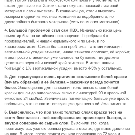
пару. Потом заказали в московской компании и уплотнители, и
штамп для высечки. Затем стали покупать похожий листовой
материал и сами высекать. В конце-концов, стали вырезать
лазером в одной из местных компаний из подобранного, но
двухслойного бытового материала (есть во многих магазинах).
4. Большой проблемой стал сам ПВХ.
Изначально из-за цены
ориентир был на китайских поставщиков. Перебрали 4-х
производителей, и нашли нормального и по цене, и по
характеристикам. Самая большая проблема – это минимизация
вертикальной усадки этикетки, иначе этикетка сползает, её коробит,
и она просто становится уже каналов на бутылке, где должны
цепляться верхний и нижний край этикетки. В итоге, нашли
“китайца” с 1% вертикальной усадки, вместо 4-5% у остальных.
5. Для термоусадки очень критично скольжение белой краски
(печать обратная) и её белизна – заказчику всегда хочется
белее.
Эволюционно для нанесения толстенных слоев белой
краски дошли до анилоксовых гильз с линеатурой 90 и красочной
ёмкостью 24 см3/м2. Увеличивать пигментацию больше уже просто
побоялись, что не хватит связующего для всего объёма пигмента.
6. Выяснилось, что при таких толстых слоях краски тест на
скотч бесполезен - плёнкообразование происходит быстро, а
внутри совершенно сырые слои.
Выяснили это, когда
перетиснулись уже склеенные рукава в местах, где выше давление
на шве. В итоге, после печати сушили продукцию по 72 часа и