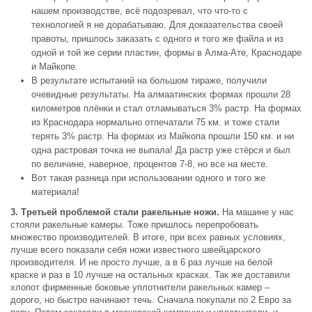
нашем производстве, всё подозревал, что что-то с
технологией я не дорабатываю. Для доказательства своей
правоты, пришлось заказать с одного и того же файла и из
одной и той же серии пластин, формы в Алма-Ате, Краснодаре
и Майкопе.
В результате испытаний на большом тираже, получили
очевидные результаты. На алмаатинских формах прошли 28
километров плёнки и стал отламываться 3% растр. На формах
из Краснодара нормально отпечатали 75 км. и тоже стали
терять 3% растр. На формах из Майкопа прошли 150 км. и ни
одна растровая точка не выпала! Да растр уже стёрся и был
по величине, наверное, процентов 7-8, но все на месте.
Вот такая разница при использовании одного и того же
материала!
3. Третьей проблемой стали ракельные ножи.
На машине у нас
стояли ракельные камеры. Тоже пришлось перепробовать
множество производителей. В итоге, при всех равных условиях,
лучше всего показали себя ножи известного швейцарского
производителя. И не просто лучше, а в 6 раз лучше на белой
краске и раз в 10 лучше на остальных красках. Так же доставили
хлопот фирменные боковые уплотнители ракельных камер –
дорого, но быстро начинают течь. Сначала покупали по 2 Евро за