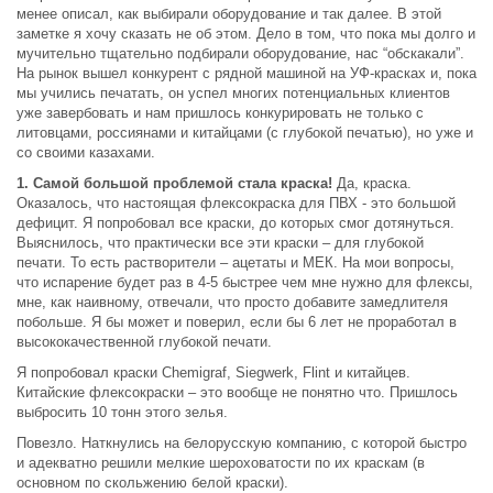
менее описал, как выбирали оборудование и так далее. В этой
заметке я хочу сказать не об этом. Дело в том, что пока мы долго и
мучительно тщательно подбирали оборудование, нас “обскакали”.
На рынок вышел конкурент с рядной машиной на УФ-красках и, пока
мы учились печатать, он успел многих потенциальных клиентов
уже завербовать и нам пришлось конкурировать не только с
литовцами, россиянами и китайцами (с глубокой печатью), но уже и
со своими казахами.
1. Самой большой проблемой стала краска!
Да, краска.
Оказалось, что настоящая флексокраска для ПВХ - это большой
дефицит. Я попробовал все краски, до которых смог дотянуться.
Выяснилось, что практически все эти краски – для глубокой
печати. То есть растворители – ацетаты и МЕК. На мои вопросы,
что испарение будет раз в 4-5 быстрее чем мне нужно для флексы,
мне, как наивному, отвечали, что просто добавите замедлителя
побольше. Я бы может и поверил, если бы 6 лет не проработал в
высококачественной глубокой печати.
Я попробовал краски Chemigraf, Siegwerk, Flint и китайцев.
Китайские флексокраски – это вообще не понятно что. Пришлось
выбросить 10 тонн этого зелья.
Повезло. Наткнулись на белорусскую компанию, с которой быстро
и адекватно решили мелкие шероховатости по их краскам (в
основном по скольжению белой краски).