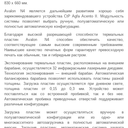
830 x 660 мм.
Avalon N4 является дальнейшим развитием хорошо себя
зарекомендовавшего устройства CtP Agfa Acento II. Модульность
системы позволяет выбрать ручную, полуавтоматическую или
полностью автоматическую конфигурацию.
Благодаря высокой разрешающей способности термальных
пластин Avalon N4 способен обеспечить качество,
соответствующее самым высоким современным требованиям.
Наивысшее качество печатных форм гарантирует превосходную
печать как обычным, так и гибридным растром.
Экспонирование термальных пластин, расположенных на внешнем
барабане, осуществляется 32 инфракрасными лазерными диодами.
Технология экспонирования — внешний барабан. Автоматическая
балансировка барабана позволяет использовать пластины разной
толщины. Загрузка пластин осуществляется при дневном свете,
толщина пластин от 0,15 до 0,3 мм. Устройство может
поставляться как со встроенной пробивкой, так и без нее.
Автоматическая пробивка приводочных отверстий поддерживает
различные конфигурации.
Загрузка пластин может осуществляться: вручную в
полуавтоматической конфигурации или из одно- или
многокассетного автозагрузчика в полностью автоматической
версии. Загрузив пластину, автоматическая система захвата