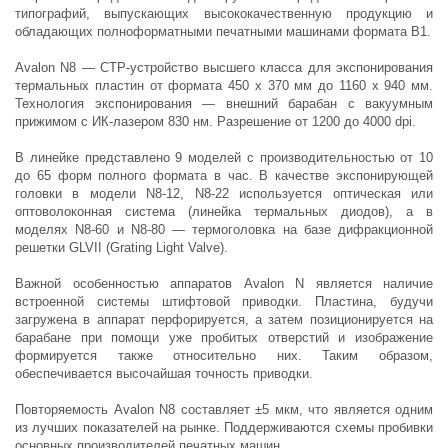
типографий, выпускающих высококачественную продукцию и
обладающих полноформатными печатными машинами формата B1.
Avalon N8 — СТР-устройство высшего класса для экспонирования
термальных пластин от формата 450 х 370 мм до 1160 х 940 мм.
Технология экспонирования — внешний барабан с вакуумным
прижимом с ИК-лазером 830 нм. Разрешение от 1200 до 4000 dpi.
В линейке представлено 9 моделей с производительностью от 10
до 65 фoрм полного формата в час. В качестве экспонирующей
головки в модели N8-12, N8-22 используется оптическая или
оптоволоконная система (линейка термальных диодов), а в
моделях N8-60 и N8-80 — термоголовка на базе дифракционной
решетки GLVII (Grating Light Valve).
Важной особенностью аппаратов Avalon N является наличие
встроенной системы штифтовой приводки. Пластина, будучи
загружена в аппарат перфорируется, а затем позиционируется на
барабане при помощи уже пробитых отверстий и изображение
формируется также относительно них. Таким образом,
обеспечивается высочайшая точность приводки.
Повторяемость Avalon N8 составляет ±5 мкм, что является одним
из лучших показателей на рынке. Поддерживаются схемы пробивки
основных производителей печатных машин.