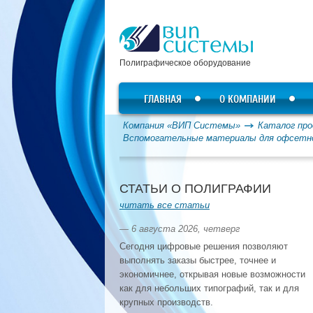
Полиграфическое оборудование
ГЛАВНАЯ
О КОМПАНИИ
Компания «ВИП Системы»
Каталог про
Вспомогательные материалы для офсетн
СТАТЬИ О ПОЛИГРАФИИ
читать все статьи
— 6 августа 2026, четверг
Сегодня цифровые решения позволяют
выполнять заказы быстрее, точнее и
экономичнее, открывая новые возможности
как для небольших типографий, так и для
крупных производств.