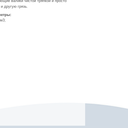
ющие валики чистой тряпкой и просто
 и другую грязь.
метры:
см3;