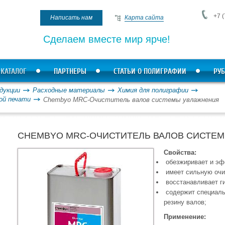
+7 (
Написать нам
Карта сайта
Сделаем вместе мир ярче!
КАТАЛОГ
ПАРТНЕРЫ
СТАТЬИ О ПОЛИГРАФИИ
РУБ
дукции
Расходные материалы
Химия для полиграфии
ой печати
Chembyo MRC-Очиститель валов системы увлажнения
CHEMBYO MRC-ОЧИСТИТЕЛЬ ВАЛОВ СИСТЕ
Свойства:
обезжиривает и эфф
имеет сильную очи
восстанавливает г
содержит специаль
резину валов;
Применение: