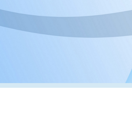
Адрес:
РК, г. Алматы, 050000,
ул. Толе би, 69, офис 3
Телефон:
+7 (727) 272-61-05
Факс:
+7 (727) 272-60-65
© 2026 ТОО «ВИП Системы»
Оборудование для печати в Казахстане