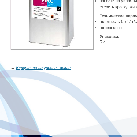
нанести на увлажня
стереть краску, жир
Технические пара
плотность 0,717 г/
огнеопасно.
Упаковка:
5 л.
←
Вернуться на уровень выше