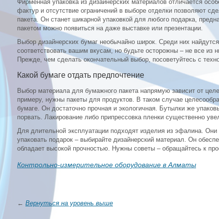
Фирменная упаковка из дизайнерских материалов отличается осо
фактур и отсутствие ограничений в выборе отделки позволяют сд
пакета. Он станет шикарной упаковкой для любого подарка, предна
пакетом можно появиться на даже выставке или презентации.
Выбор дизайнерских бумаг необычайно широк. Среди них найдутс
соответствовать вашим вкусам, но будьте осторожны – не все из 
Прежде, чем сделать окончательный выбор, посоветуйтесь с техн
Какой бумаге отдать предпочтение
Выбор материала для бумажного пакета напрямую зависит от целе
примеру, нужны пакеты для продуктов. В таком случае целесообра
бумаге. Он достаточно прочная и экологичная. Бутылки же упаковы
порвать. Лакирование либо припрессовка пленки существенно уве
Для длительной эксплуатации подходят изделия из эфалина. Они 
упаковать подарок – выбирайте дизайнерский материал. Он обеспе
обладает высокой прочностью. Нужны советы – обращайтесь к пр
Контрольно-измерительное оборудование в Алматы
←
Вернуться на уровень выше