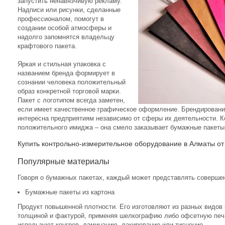
запустить ненавязчивую рекламу.
Надписи или рисунки, сделанные
профессионалом, помогут в
создании особой атмосферы и
надолго запомнятся владельцу
крафтового пакета.
Яркая и стильная упаковка с
названием бренда формирует в
сознании человека положительный
образ конкретной торговой марки.
Пакет с логотипом всегда заметен,
если имеет качественное графическое оформление. Брендирование
интересна предприятиям независимо от сферы их деятельности. 
положительного имиджа – она смело заказывает бумажные пакеты
Купить контрольно-измерительное оборудование в Алматы от 
Популярные материалы
Говоря о бумажных пакетах, каждый может представлять соверше
Бумажные пакеты из картона
Продукт повышенной плотности. Его изготовляют из разных видов 
толщиной и фактурой, применяя шелкографию либо офсетную пе
используют конгрев, ламинацию, лакирование или тиснение.