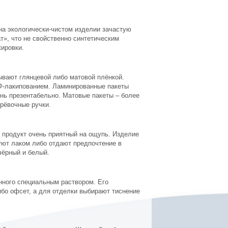
 на экологически-чистом изделии зачастую
», что не свойственно синтетическим
кировки.
ывают глянцевой либо матовой плёнкой.
Ф-лакипованием. Ламинированные пакеты
нь презентабельно. Матовые пакеты – более
ерёвочные ручки.
 продукт очень приятный на ощупь. Изделие
уют лаком либо отдают предпочтение в
чёрный и белый.
нного специальным раствором. Его
бо офсет, а для отделки выбирают тиснение