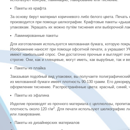
Пакеты из крафта
За основу берут материал коричневого либо белого цвета. Печать
производится при помощи шелкографии. Крафтовые пакеты «дышат
упаковкам. Украшать их можно путём тиснения или выборочной ла
Ламинированные пакеты
Для изготовления используется мелованная бумага, которую покр
Изображение наносят при помощи офсетной печати, а украшают У
имеют наибольший спрос. Они достаточно прочные и выглядят оче
строгие. Они, как и глянцевые, могут иметь, как вырубные, так и в
Пакеты из плайка
Заказывая подобный вид упаковки, вы получаете полиграфический
из мелованной бумаги имеет плотность 90-130 грамм. Его декорир
оформлении тиснению. Распространённые цвета: красный, синий, 
Пакеты из эфалина
Изделие производят из прочного материала с целлюлозы, пропита
2
плотность около 120 г/м
. Для печати используют шелкографию ли
или лакирование.
Пакеты из дизайнерских материалов