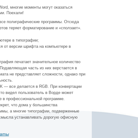
Word, многие моменты могут оказаться
ми. Поехали!
 все полиграфические программы. Отсюда
етов теряет форматирование и «сползает».
ютере в типографии;
ся от версии шрифта на компьютере в
рафия печатает значительное количество
Подавляющая часть из них верстается в
мата не представляет сложности, однако при
ьность.
 — все делается в RGB. При конвертации
 что видел пользователь в Ворде может
ре в профессиональной программе.
екрет, что дома у большинства
аммы, а многие типографии, подверженные
 смысла устанавливать дорогую офисную
маты