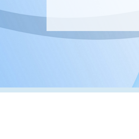
Адрес:
РК, г. Алматы, 050000,
ул. Толе би, 69, офис 3
Телефон:
+7 (727) 272-61-05
Факс:
+7 (727) 272-60-65
© 2026 ТОО «ВИП Системы»
Оборудование для печати в Казахстане