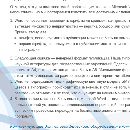
Отметим, что для пользователей, работающим только в Microsoft 
непонятными, но мы постараемся изложить все доступными слова
Word не позволяет переводить шрифты «в кривые», как делают
вытекает множество неприятностей — верстка брошюр или букл
Причин этому две:
шрифта, используемого в публикации может не быть на компь
версия шрифта, используемого в публикации может отличать
типографии;
Следующая ошибка — неверный формат публикации. Наша типог
научной литературы для государственных учреждений Одессы. 
формате А4, в то время как должна быть в А5. Уменьшение фор
этом также уменьшается размер шрифтов и они теряют читабел
Word не поддерживает полиграфическую цветовую модель SMYK
цветов в типографии происходит их изменение, и отличие того,
разительно отличаться от того, что он увидит на нашем монито
В типографии может не быть самого Microsoft Word — ведь не с
пользователей установлена нелицензионная версия этой прогр
всяческим проверкам, переходят на бесплатные аналоги — нет
программу;
Комплектующие для полиграфического оборудования в Ал