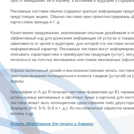
просто выкидывает ее в корзину, а вспомнив в будущем о содерж
Рекламные листовки обычно содержат краткую информацию предл
предстоящих акциях. Обычно листовки ярко проиллюстрированы ф
карта-схема проезда и т. д.
Качественно придуманная, реализованая опытным дизайнером и от
эффективный ход для донесения информации об услугах и товара
зависимости от целей и аудитории, для которой эти листовки печ
информативный характер. Рекламные листовки могут информироват
описывать характеристики и преимущества продукции (услуг), мо
печататься на толстых мелованных или тонких мелованных (офсет
Хорошо выполненый дизайн и высококачественная печать листовок
заинтерисовывания потенциального клиента товаром (услугой) на 
борьбы.
Типография от А до Я печатает листовки форматами до В1 тиражам
используемых мелованных и офсетных бумаг и картонов для листовок
листовок может быть полноцветная односторонняя либо двухсторо
формуле (4+4, 5+5, 6+6 и т. д.). Из послепечатной обработки мож
биговку и др.
Купить оборудование для печати в Алматы