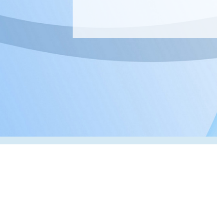
Адрес:
РК, г. Алматы, 050000,
ул. Толе би, 69, офис 3
Телефон:
+7 (727) 272-61-05
Факс:
+7 (727) 272-60-65
© 2026 ТОО «ВИП Системы»
Оборудование для печати в Казахстане