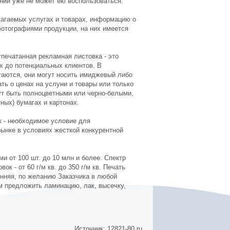
ании уже не может ею воспользоваться.
агаемых услугах и товарах, информацию о
отографиями продукции, на них имеется
печатанная рекламная листовка - это
х до потенциальных клиентов. В
атаются, они могут носить имиджевый либо
ь о ценах на услуни и товары или только
гут быть полноцветными или черно-белыми,
ных) бумагах и картонах.
 - необходимое условие для
рынке в условиях жесткой конкурентной
и от 100 шт. до 10 млн и более. Спектр
 - от 60 г/м кв. до 350 г/м кв. Печать
нняя, по желанию Заказчика в любой
ем предложить ламинацию, лак, высечку,
Источник: 12821-80.ru