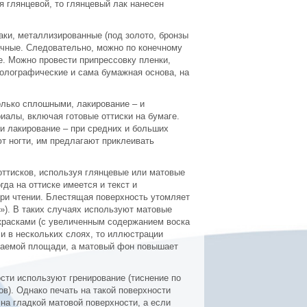
ся глянцевой, то глянцевый лак нанесен
аки, металлизированные (под золото, бронзы
ачные. Следовательно, можно по конечному
е. Можно провести припрессовку пленки,
 голографические и сама бумажная основа, на
олько сплошными, лакирование – и
алы, включая готовые оттиски на бумаге.
и лакирование – при средних и больших
 ногти, им предлагают приклеивать
оттисков, используя глянцевые или матовые
да на оттиске имеется и текст и
при чтении. Блестящая поверхность утомляет
»). В таких случаях используют матовые
красками (с увеличенным содержанием воска
 и в нескольких слоях, то иллюстрации
ваемой площади, а матовый фон повышает
ти используют гренирование (тиснение по
в). Однако печать на такой поверхности
 на гладкой матовой поверхности, а если