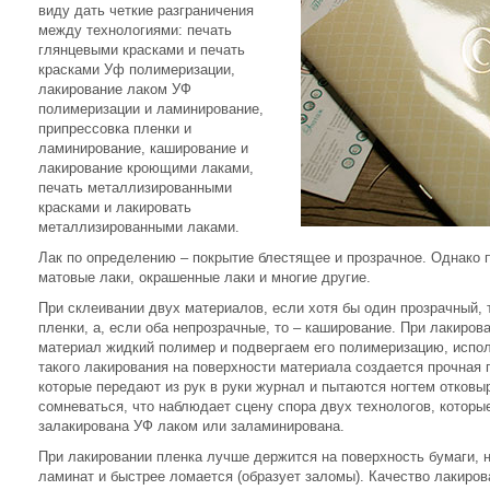
виду дать четкие разграничения
между технологиями: печать
глянцевыми красками и печать
красками Уф полимеризации,
лакирование лаком УФ
полимеризации и ламинирование,
припрессовка пленки и
ламинирование, каширование и
лакирование кроющими лаками,
печать металлизированными
красками и лакировать
металлизированными лаками.
Лак по определению – покрытие блестящее и прозрачное. Однако 
матовые лаки, окрашенные лаки и многие другие.
При склеивании двух материалов, если хотя бы один прозрачный, 
пленки, а, если оба непрозрачные, то – каширование. При лакиров
материал жидкий полимер и подвергаем его полимеризацию, испол
такого лакирования на поверхности материала создается прочная п
которые передают из рук в руки журнал и пытаются ногтем отковыр
сомневаться, что наблюдает сцену спора двух технологов, которы
залакирована УФ лаком или заламинирована.
При лакировании пленка лучше держится на поверхность бумаги, н
ламинат и быстрее ломается (образует заломы). Качество лакиро