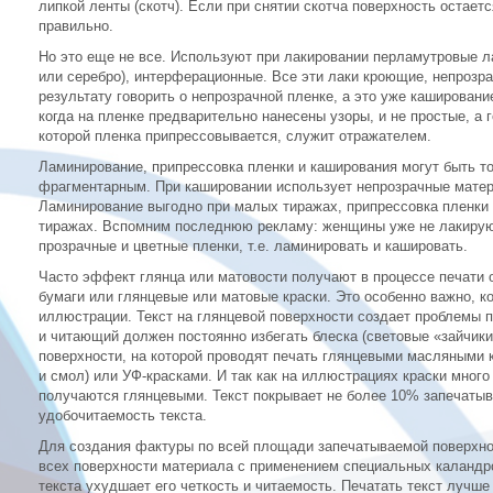
липкой ленты (скотч). Если при снятии скотча поверхность остает
правильно.
Но это еще не все. Используют при лакировании перламутровые л
или серебро), интерферационные. Все эти лаки кроющие, непрозр
результату говорить о непрозрачной пленке, а это уже кашировани
когда на пленке предварительно нанесены узоры, и не простые, а
которой пленка припрессовывается, служит отражателем.
Ламинирование, припрессовка пленки и каширования могут быть т
фрагментарным. При кашировании использует непрозрачные матери
Ламинирование выгодно при малых тиражах, припрессовка пленки 
тиражах. Вспомним последнюю рекламу: женщины уже не лакируют
прозрачные и цветные пленки, т.е. ламинировать и кашировать.
Часто эффект глянца или матовости получают в процессе печати 
бумаги или глянцевые или матовые краски. Это особенно важно, ког
иллюстрации. Текст на глянцевой поверхности создает проблемы 
и читающий должен постоянно избегать блеска (световые «зайчики
поверхности, на которой проводят печать глянцевыми масляными 
и смол) или УФ-красками. И так как на иллюстрациях краски много
получаются глянцевыми. Текст покрывает не более 10% запечаты
удобочитаемость текста.
Для создания фактуры по всей площади запечатываемой поверхнос
всех поверхности материала с применением специальных каландро
текста ухудшает его четкость и читаемость. Печатать текст лучше