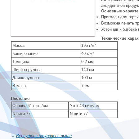
акцидентной продук
Основные характе
Пригоден для горяч
Возможна печать т
Устойчив к биговке
Технические харак
Масса
195 г/м²
Каширование
40 г/м²
Толщина
0,2 мм
Ширина рулона
140 см
Длина рулона
100 м
Втулка
7 см
Плетение
Основа 41 нить/см
Уток 43 нити/см
N нити 77
N нити 77
←
Вернуться на уровень выше