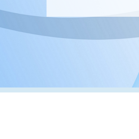
Адрес:
РК, г. Алматы, 050000,
ул. Толе би, 69, офис 3
Телефон:
+7 (727) 272-61-05
Факс:
+7 (727) 272-60-65
© 2026 ТОО «ВИП Системы»
Оборудование для печати в Казахстане