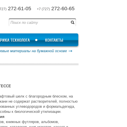
272-61-05
272-60-65
727)
+7 (727)
РИКА ТЕХНОЛОГА
КОНТАКТЫ
невые материалы на бумажной основе
ТЕССЕ
афтовый шелк с благородным блеском, на
кани не содержат растворителей, полностью
рованных углеводородов и формальдегида,
собны к биологической утилизации.
ния
ов, книжных футляров, альбомов,
пок, каталогов, книг-макетов, кассет и