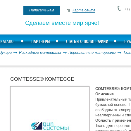
+7 (
Написать нам
Карта сайта
Сделаем вместе мир ярче!
КАТАЛОГ
ПАРТНЕРЫ
СТАТЬИ О ПОЛИГРАФИИ
РУБ
дукции
Расходные материалы
Переплетные материалы
Тка
COMTESSE® КОМТЕССЕ
COMTESSE® КОМ
Описание
Привлекательный т
бумажной основе. Т
свободны от хлори
неаллергичны и спо
Область примене
Ткань для переплет
скоросшивателей, па