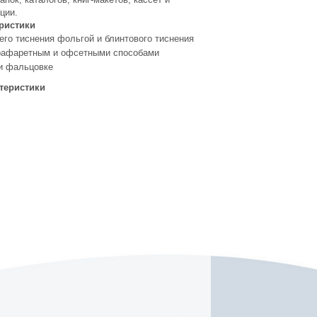
ции.
ристики
его тиснения фольгой и блинтового тиснения
рафаретным и офсетными способами
 и фальцовке
теристики