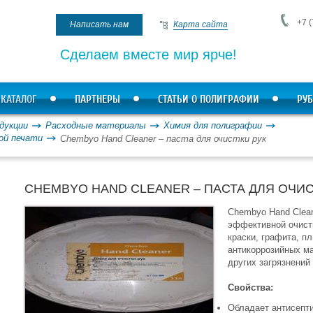
+7 (
Написать нам
Карта сайта
Сделаем вместе мир ярче!
КАТАЛОГ
ПАРТНЕРЫ
СТАТЬИ О ПОЛИГРАФИИ
РУБ
дукции
Расходные материалы
Химия для полиграфии
ой печати
Chembyo Hand Cleaner – паста для очистки рук
CHEMBYO HAND CLEANER – ПАСТА ДЛЯ ОЧИС
Chembyo Hand Clean
эффективной очистк
краски, графита, пл
антикоррозийных ма
других загрязнений 
Свойства:
Обладает антисепти