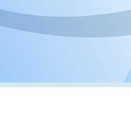
Адрес:
РК, г. Алматы, 050000,
ул. Толе би, 69, офис 3
Телефон:
+7 (727) 272-61-05
Факс:
+7 (727) 272-60-65
© 2026 ТОО «ВИП Системы»
Оборудование для печати в Казахстане