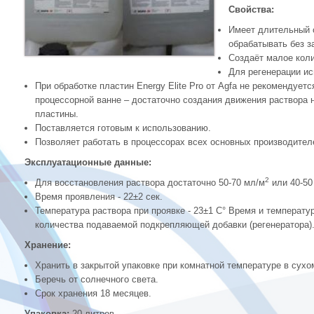
Свойства:
Имеет длительный 
обрабатывать без з
Создаёт малое коли
Для регенерации ис
При обработке пластин Energy Elite Pro от Agfa не рекомендует
процессорной ванне – достаточно создания движения раствора на
пластины.
Поставляется готовым к использованию.
Позволяет работать в процессорах всех основных производител
Эксплуатационные данные:
2
Для восстановления раствора достаточно 50-70 мл/м
или 40-50
Время проявления - 22±2 сек.
Температура раствора при проявке - 23±1 С° Время и температур
количества подаваемой подкрепляющей добавки (регенератора)
Хранение:
Хранить в закрытой упаковке при комнатной температуре в сух
Беречь от солнечного света.
Срок хранения 18 месяцев.
Упаковка:
20 литров.