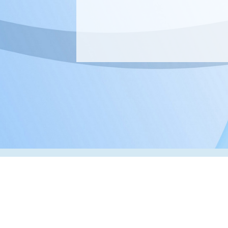
Адрес:
РК, г. Алматы, 050000,
ул. Толе би, 69, офис 3
Телефон:
+7 (727) 272-61-05
Факс:
+7 (727) 272-60-65
© 2026 ТОО «ВИП Системы»