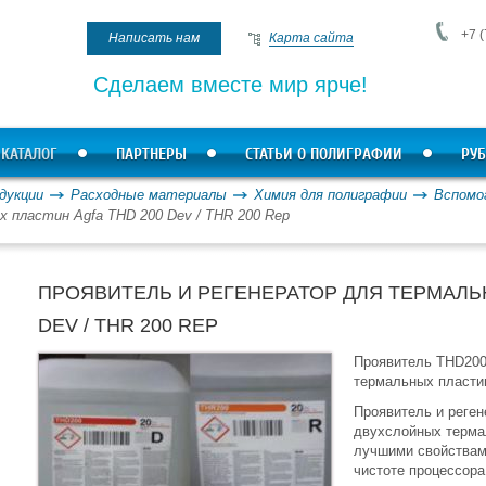
+7 (
Написать нам
Карта сайта
Сделаем вместе мир ярче!
КАТАЛОГ
ПАРТНЕРЫ
СТАТЬИ О ПОЛИГРАФИИ
РУБ
дукции
Расходные материалы
Химия для полиграфии
Вспомо
 пластин Agfa THD 200 Dev / THR 200 Rep
ПРОЯВИТЕЛЬ И РЕГЕНЕРАТОР ДЛЯ ТЕРМАЛЬ
DEV / THR 200 REP
Проявитель THD200
термальных пластин
Проявитель и реге
двухслойных терма
лучшими свойствам
чистоте процессора