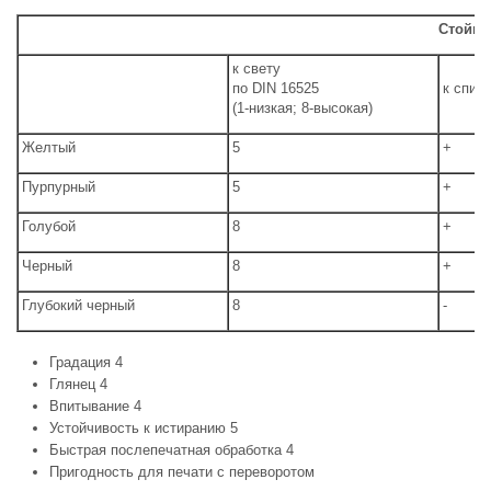
Стойко
к свету
по DIN 16525
к спир
(1-низкая; 8-высокая)
Желтый
5
+
Пурпурный
5
+
Голубой
8
+
Черный
8
+
Глубокий черный
8
-
Градация 4
Глянец 4
Впитывание 4
Устойчивость к истиранию 5
Быстрая послепечатная обработка 4
Пригодность для печати с переворотом