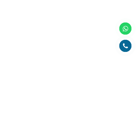
Главная
О компании
Каталог
Партнеры
Статьи о полиграфии
Рубрика технолога
Контакты
Адрес:
РК, г. Алматы, 050000,
ул. Толе би, 69, офис 3
Телефон:
+7 (727) 272-61-05