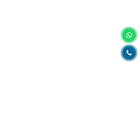
Главная
О компании
Каталог
Партнеры
Статьи о полиграфии
Рубрика технолога
Контакты
Адрес:
РК, г. Алматы, 050000,
ул. Толе би, 69, офис 3